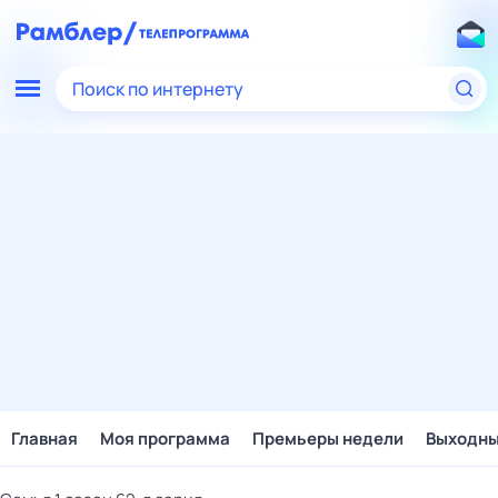
Поиск по интернету
Главная
Моя программа
Премьеры недели
Выходн