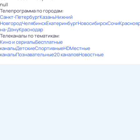
null
Телепрограмма по городам:
Санкт-Петербург
Казань
Нижний
Новгород
Челябинск
Екатеринбург
Новосибирск
Сочи
Красноя
на-Дону
Краснодар
Телеканалы по тематикам:
Кино и сериалы
Бесплатные
каналы
Детские
Спортивные
HD
Местные
каналы
Познавательные
20 каналов
Новостные