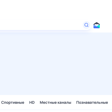
Спортивные
HD
Местные каналы
Познавательные