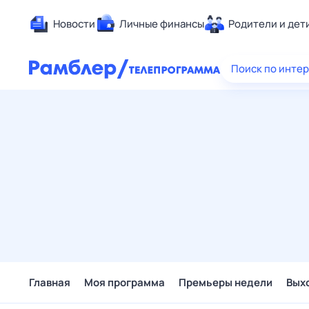
Новости
Личные финансы
Родители и дет
Здоровье
Поиск по инте
Развлечен
Дом и уют
Спорт
Карьера
Авто
Технологи
Жизненные
Сберегаем
Гороскопы
Главная
Моя программа
Премьеры недели
Вых