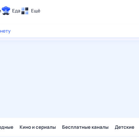
и
Еда
Ещё
Почта
рнету
ия и отдых
Поиск
Погода
ТВ-программа
и и тренды
 ситуации
 вместе
Помощь
одные
Кино и сериалы
Бесплатные каналы
Детские