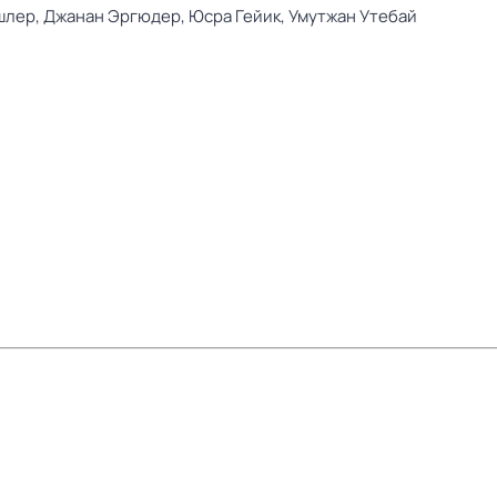
шлер,
Джанан Эргюдер,
Юсра Гейик,
Умутжан Утебай