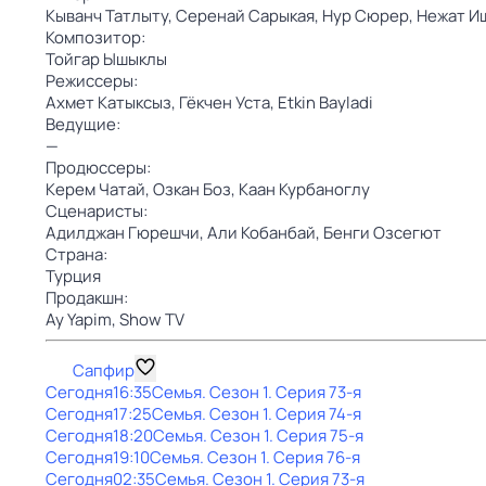
Кыванч Татлыту,
Серенай Сарыкая,
Нур Сюрер,
Нежат И
Композитор:
Тойгар Ышыклы
Режиссеры:
Ахмет Катыксыз,
Гёкчен Уста,
Etkin Bayladi
Ведущие:
—
Продюссеры:
Керем Чатай,
Озкан Боз,
Каан Курбаноглу
Сценаристы:
Адилджан Гюрешчи,
Али Кобанбай,
Бенги Озсегют
Страна:
Турция
Продакшн:
Ay Yapim,
Show TV
Сапфир
Сегодня
16:35
Семья
. Сезон 1
. Серия 73-я
Сегодня
17:25
Семья
. Сезон 1
. Серия 74-я
Сегодня
18:20
Семья
. Сезон 1
. Серия 75-я
Сегодня
19:10
Семья
. Сезон 1
. Серия 76-я
Сегодня
02:35
Семья
. Сезон 1
. Серия 73-я