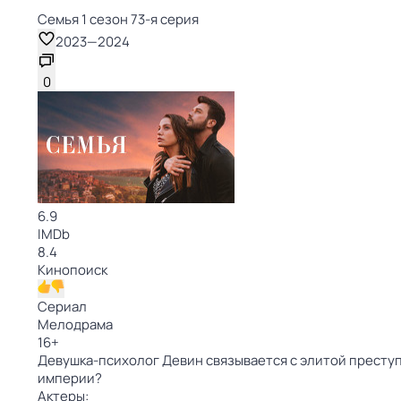
Семья 1 сезон 73-я серия
2023
—
2024
0
6.9
IMDb
8.4
Кинопоиск
Сериал
Мелодрама
16
+
Девушка-психолог Девин связывается с элитой преступ
империи?
Актеры: