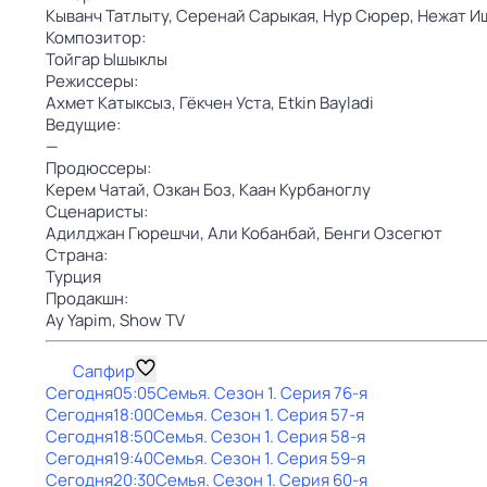
Кыванч Татлыту,
Серенай Сарыкая,
Нур Сюрер,
Нежат И
Композитор:
Тойгар Ышыклы
Режиссеры:
Ахмет Катыксыз,
Гёкчен Уста,
Etkin Bayladi
Ведущие:
—
Продюссеры:
Керем Чатай,
Озкан Боз,
Каан Курбаноглу
Сценаристы:
Адилджан Гюрешчи,
Али Кобанбай,
Бенги Озсегют
Страна:
Турция
Продакшн:
Ay Yapim,
Show TV
Сапфир
Сегодня
05:05
Семья
. Сезон 1
. Серия 76-я
Сегодня
18:00
Семья
. Сезон 1
. Серия 57-я
Сегодня
18:50
Семья
. Сезон 1
. Серия 58-я
Сегодня
19:40
Семья
. Сезон 1
. Серия 59-я
Сегодня
20:30
Семья
. Сезон 1
. Серия 60-я