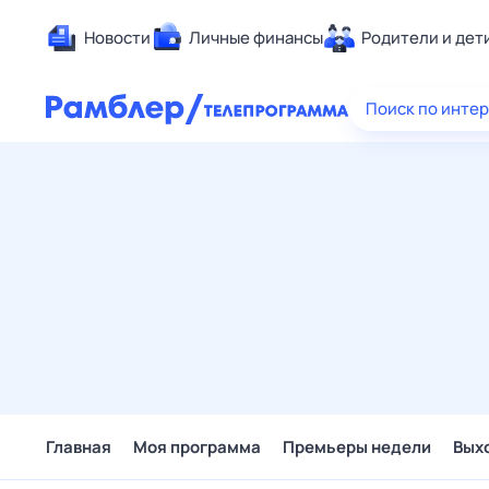
Новости
Личные финансы
Родители и дет
Здоровье
Поиск по инте
Развлечен
Дом и уют
Спорт
Карьера
Авто
Технологи
Жизненные
Сберегаем
Гороскопы
Главная
Моя программа
Премьеры недели
Вых