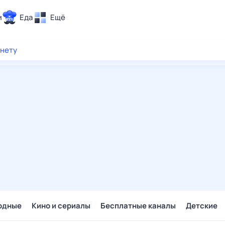
и
Еда
Ещё
Почта
рнету
ия и отдых
Поиск
Погода
ТВ-программа
и и тренды
 ситуации
 вместе
Помощь
одные
Кино и сериалы
Бесплатные каналы
Детские