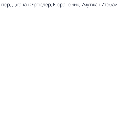
шлер,
Джанан Эргюдер,
Юсра Гейик,
Умутжан Утебай