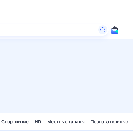
Спортивные
HD
Местные каналы
Познавательные