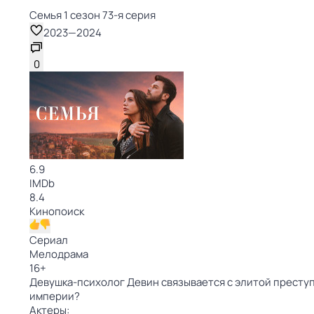
Семья 1 сезон 73-я серия
2023
—
2024
0
6.9
IMDb
8.4
Кинопоиск
Сериал
Мелодрама
16
+
Девушка-психолог Девин связывается с элитой преступ
империи?
Актеры: