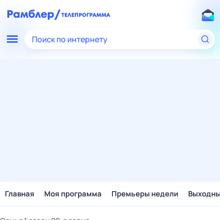
Поиск по интернету
Главная
Моя программа
Премьеры недели
Выходн