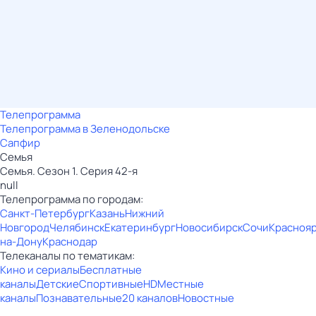
Телепрограмма
Телепрограмма в Зеленодольске
Сапфир
Семья
Семья. Сезон 1. Серия 42-я
null
Телепрограмма по городам:
Санкт-Петербург
Казань
Нижний
Новгород
Челябинск
Екатеринбург
Новосибирск
Сочи
Красноя
на-Дону
Краснодар
Телеканалы по тематикам:
Кино и сериалы
Бесплатные
каналы
Детские
Спортивные
HD
Местные
каналы
Познавательные
20 каналов
Новостные