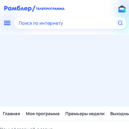
Поиск по интернету
Главная
Моя программа
Премьеры недели
Выходн