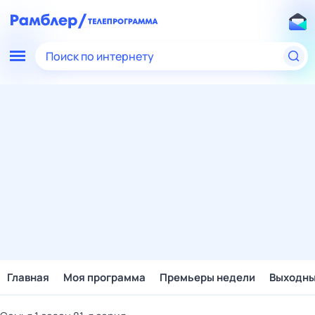
Поиск по интернету
Главная
Моя программа
Премьеры недели
Выходн