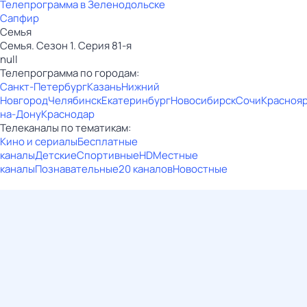
Телепрограмма в Зеленодольске
Сапфир
Семья
Семья. Сезон 1. Серия 81-я
null
Телепрограмма по городам:
Санкт-Петербург
Казань
Нижний
Новгород
Челябинск
Екатеринбург
Новосибирск
Сочи
Красноя
на-Дону
Краснодар
Телеканалы по тематикам:
Кино и сериалы
Бесплатные
каналы
Детские
Спортивные
HD
Местные
каналы
Познавательные
20 каналов
Новостные