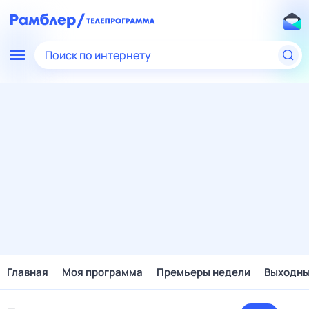
Поиск по интернету
Главная
Моя программа
Премьеры недели
Выходн