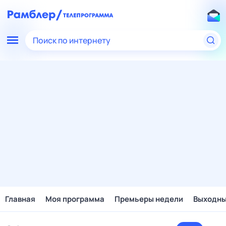
Поиск по интернету
Главная
Моя программа
Премьеры недели
Выходн