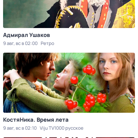
Адмирал Ушаков
9 авг, вс в 02:00
Ретро
КостяНика. Время лета
9 авг, вс в 02:10
Viju TV1000 русское