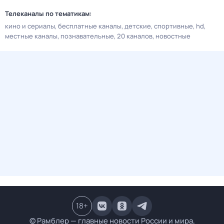
Телеканалы по тематикам:
кино и сериалы
бесплатные каналы
детские
спортивные
hd
местные каналы
познавательные
20 каналов
новостные
18
+
© Рамблер — главные новости России и мира,