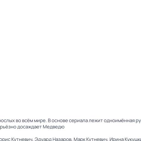
ослых во всём мире. В основе сериала лежит одноимённая ру
серьёзно досаждает Медведю
орис Кутневич,
Эдуард Назаров,
Марк Кутневич,
Ирина Кукушк