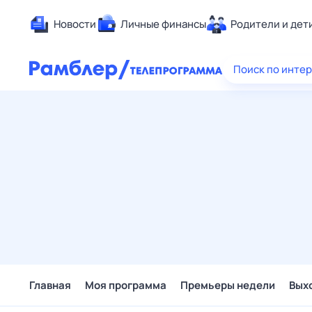
Новости
Личные финансы
Родители и дет
Здоровье
Поиск по инте
Развлечен
Дом и уют
Спорт
Карьера
Авто
Технологи
Жизненные
Сберегаем
Гороскопы
Главная
Моя программа
Премьеры недели
Вых