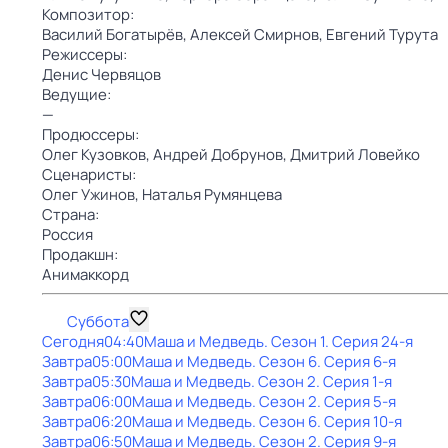
Композитор:
Василий Богатырёв,
Алексей Смирнов,
Евгений Турута
Режиссеры:
Денис Червяцов
Ведущие:
—
Продюссеры:
Олег Кузовков,
Андрей Добрунов,
Дмитрий Ловейко
Сценаристы:
Олег Ужинов,
Наталья Румянцева
Страна:
Россия
Продакшн:
Анимаккорд
Суббота
Сегодня
04:40
Маша и Медведь
. Сезон 1
. Серия 24-я
Завтра
05:00
Маша и Медведь
. Сезон 6
. Серия 6-я
Завтра
05:30
Маша и Медведь
. Сезон 2
. Серия 1-я
Завтра
06:00
Маша и Медведь
. Сезон 2
. Серия 5-я
Завтра
06:20
Маша и Медведь
. Сезон 6
. Серия 10-я
Завтра
06:50
Маша и Медведь
. Сезон 2
. Серия 9-я