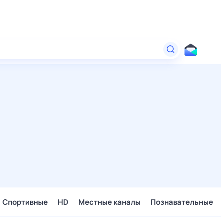
Спортивные
HD
Местные каналы
Познавательные