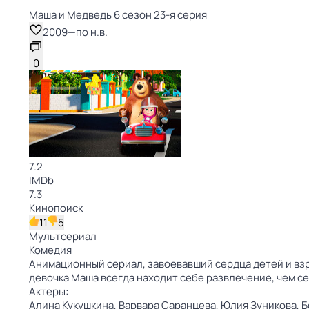
Маша и Медведь 6 сезон 23-я серия
2009
—
по н.в.
0
7.2
IMDb
7.3
Кинопоиск
11
5
Мультсериал
Комедия
Анимационный сериал, завоевавший сердца детей и взр
девочка Маша всегда находит себе развлечение, чем 
Актеры:
Алина Кукушкина,
Варвара Саранцева,
Юлия Зуникова,
Б