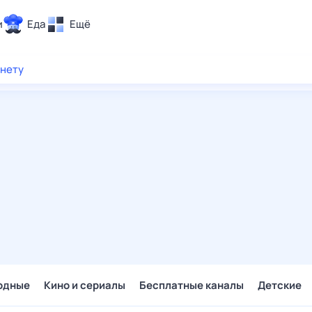
и
Еда
Ещё
Почта
рнету
ия и отдых
Поиск
Погода
ТВ-программа
и и тренды
 ситуации
 вместе
Помощь
одные
Кино и сериалы
Бесплатные каналы
Детские