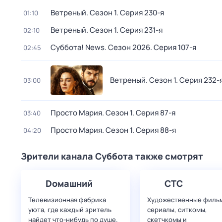
Ветреный
. Сезон 1
. Серия 230-я
01:10
Ветреный
. Сезон 1
. Серия 231-я
02:10
Суббота! News
. Сезон 2026
. Серия 107-я
02:45
Ветреный
. Сезон 1
. Серия 232-
03:00
Просто Мария
. Сезон 1
. Серия 87-я
03:40
Просто Мария
. Сезон 1
. Серия 88-я
04:20
Зрители канала Суббота также смотрят
Dомашний
СТС
Телевизионная фабрика
Художественные филь
уюта, где каждый зритель
сериалы, ситкомы,
найдет что‑нибудь по душе.
скетчкомы и