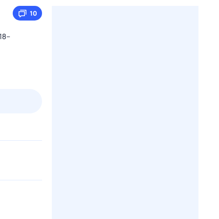
10
18–
пт
1 авг,
сб
2 авг,
вс
3 авг,
пн
4 авг,
вт
Вчера
Сегод