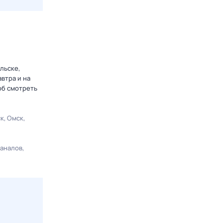
льске,
втра и на
об смотреть
ск
Омск
каналов