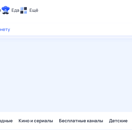
и
Еда
Ещё
Почта
рнету
ия и отдых
Поиск
Погода
ТВ-программа
и и тренды
 ситуации
 вместе
Помощь
одные
Кино и сериалы
Бесплатные каналы
Детские