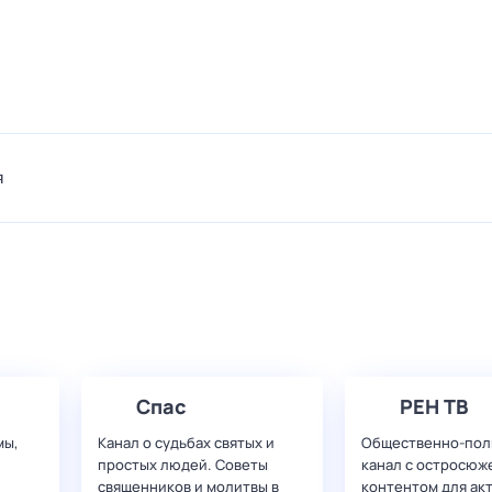
я
Спас
РЕН ТВ
мы,
Канал о судьбах святых и
Общественно-пол
простых людей. Советы
канал с остросюж
священников и молитвы в
контентом для ак