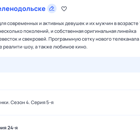
еленодольске
я современных и активных девушек и их мужчин в возрасте 
 несколько поколений, и собственная оригинальная линейка
невесток и свекровей. Программную сетку нового телеканала
 реалити-шоу, а также любимое кино.
27 июл,
пн
28 июл,
вт
29 июл,
ср
30 июл,
чт
31 июл,
енки
. Сезон 4
. Серия 5-я
рия 24-я