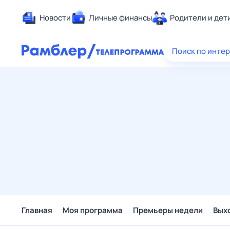
Новости
Личные финансы
Родители и дет
Здоровье
Поиск по инте
Развлечен
Дом и уют
Спорт
Карьера
Авто
Технологи
Жизненные
Сберегаем
Гороскопы
Главная
Моя программа
Премьеры недели
Вых