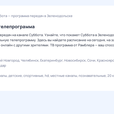
бота — программа передач в Зеленодольске
/телепрограмма
редач на канале Суббота. Узнайте, что покажет Суббота в Зеленодо
ную телепрограмму. Здесь вы найдете расписание на сегодня, на за
онлайн с другими зрителями. ТВ программа от Рамблера — ваш спос
й Новгород
Челябинск
Екатеринбург
Новосибирск
Сочи
Краснояр
одар
налы
детские
спортивные
hd
местные каналы
познавательные
20 