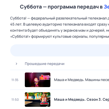
Суббота — программа передач в
З
Cуббота! — федеральный развлекательный телеканал дл
45 лет. В целевую аудиторию телеканала входят сразу
контента будет объединять у экранов мам и дочерей, 
«Суббота!» формируют культовые сериалы, популярные
23 июл,
чт
24 июл,
пт
25 июл,
сб
26 июл,
вс
Прошедшие передачи
Маша и Медведь. Машины пес
11:35
Маша и Медведь
. Сезон 3
. Се
11:50