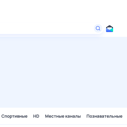
Спортивные
HD
Местные каналы
Познавательные