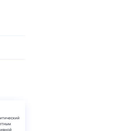
итический
етным
тивной