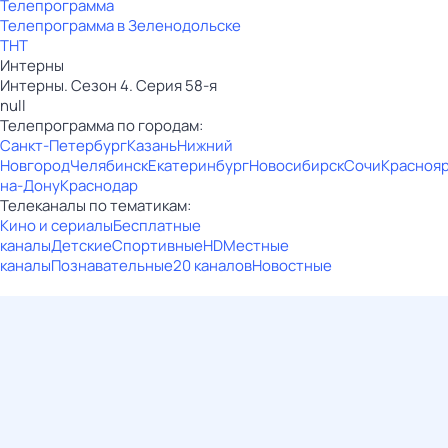
Телепрограмма
Телепрограмма в Зеленодольске
ТНТ
Интерны
Интерны. Сезон 4. Серия 58-я
null
Телепрограмма по городам:
Санкт-Петербург
Казань
Нижний
Новгород
Челябинск
Екатеринбург
Новосибирск
Сочи
Красноя
на-Дону
Краснодар
Телеканалы по тематикам:
Кино и сериалы
Бесплатные
каналы
Детские
Спортивные
HD
Местные
каналы
Познавательные
20 каналов
Новостные