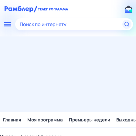
Поиск по интернету
Главная
Моя программа
Премьеры недели
Выходн