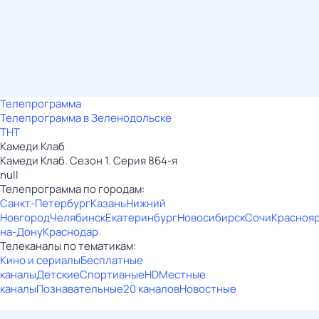
Телепрограмма
Телепрограмма в Зеленодольске
ТНТ
Камеди Клаб
Камеди Клаб. Сезон 1. Серия 864-я
null
Телепрограмма по городам:
Санкт-Петербург
Казань
Нижний
Новгород
Челябинск
Екатеринбург
Новосибирск
Сочи
Красноя
на-Дону
Краснодар
Телеканалы по тематикам:
Кино и сериалы
Бесплатные
каналы
Детские
Спортивные
HD
Местные
каналы
Познавательные
20 каналов
Новостные