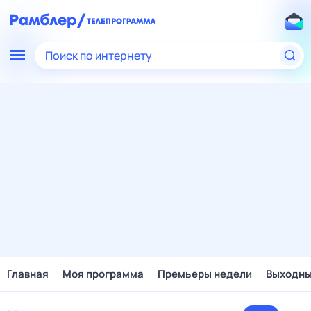
Поиск по интернету
Главная
Моя программа
Премьеры недели
Выходн