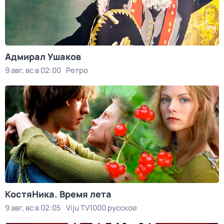
Адмирал Ушаков
9 авг, вс в 02:00
Ретро
КостяНика. Время лета
9 авг, вс в 02:05
Viju TV1000 русское