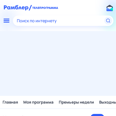
Поиск по интернету
Главная
Моя программа
Премьеры недели
Выходн