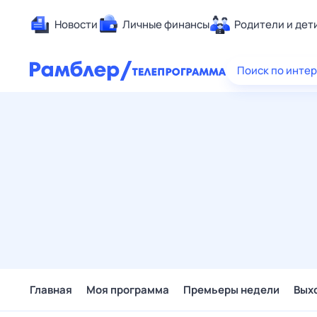
Новости
Личные финансы
Родители и дет
Здоровье
Поиск по инте
Развлечен
Дом и уют
Спорт
Карьера
Авто
Технологи
Жизненные
Сберегаем
Гороскопы
Главная
Моя программа
Премьеры недели
Вых