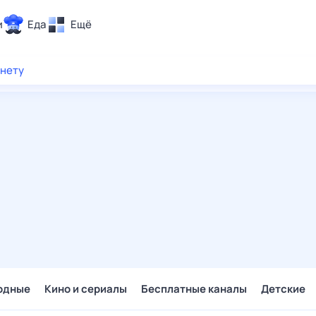
и
Еда
Ещё
Почта
рнету
ия и отдых
Поиск
Погода
ТВ-программа
и и тренды
 ситуации
 вместе
Помощь
одные
Кино и сериалы
Бесплатные каналы
Детские