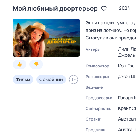
Мой любимый двортерьер
2024
Энни находит умного 
приз на дог-шоу. Но К
Смогут ли они преодо
Лили Л
Актеры:
Джоэль
Иэн Гра
Композитор:
Джон Ш
Режиссеры:
Фильм
Семейный
6
+
—
Ведущие:
Говард 
Продюссеры:
Крэйг С
Сценаристы:
Австра
Страна:
Australi
Продакшн: