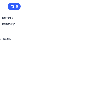
0
выиграв
 новичку.
мпсон,