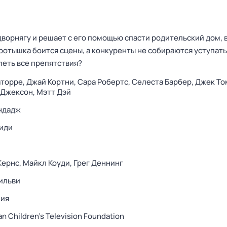
дворнягу и решает с его помощью спасти родительский дом, 
оротышка боится сцены, а конкуренты не собираются уступать
леть все препятствия?
аторре,
Джай Кортни,
Сара Робертс,
Селеста Барбер,
Джек То
 Джексон,
Мэтт Дэй
ндадж
иди
Кернс,
Майкл Коуди,
Грег Деннинг
ильви
лия
an Children's Television Foundation