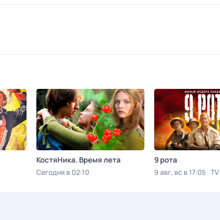
КостяНика. Время лета
9 рота
Сегодня в 02:10
9 авг, вс в 17:05
TV
Viju TV1000 русское