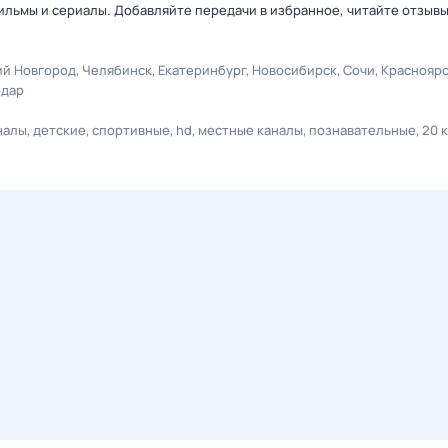
льмы и сериалы. Добавляйте передачи в избранное, читайте отзыв
й Новгород
Челябинск
Екатеринбург
Новосибирск
Сочи
Краснояр
одар
налы
детские
спортивные
hd
местные каналы
познавательные
20 