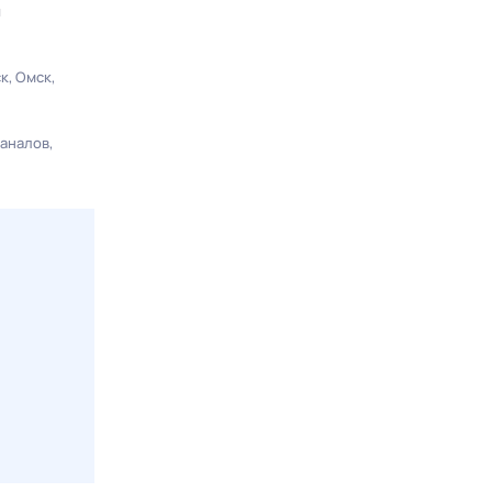
ы
ск
Омск
каналов