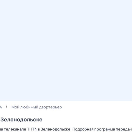
4
Мой любимый двортерьер
 Зеленодольске
а телеканале ТНТ4 в Зеленодольске. Подробная программа передач 