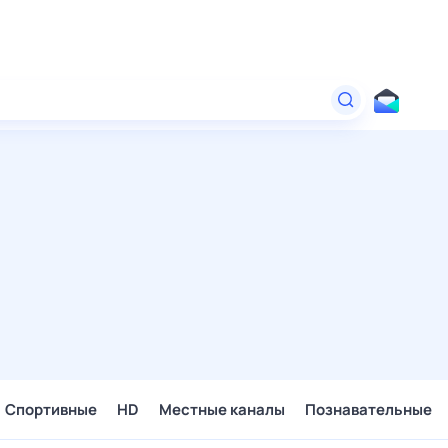
Спортивные
HD
Местные каналы
Познавательные