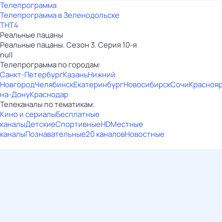
Телепрограмма
Телепрограмма в Зеленодольске
ТНТ4
Реальные пацаны
Реальные пацаны. Сезон 3. Серия 10-я
null
Телепрограмма по городам:
Санкт-Петербург
Казань
Нижний
Новгород
Челябинск
Екатеринбург
Новосибирск
Сочи
Красноя
на-Дону
Краснодар
Телеканалы по тематикам:
Кино и сериалы
Бесплатные
каналы
Детские
Спортивные
HD
Местные
каналы
Познавательные
20 каналов
Новостные