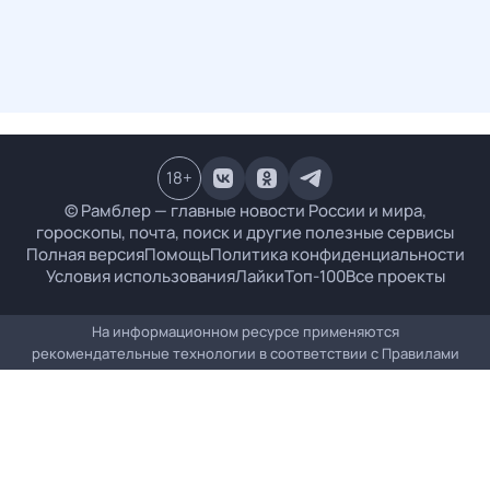
18
+
© Рамблер — главные новости России и мира,
гороскопы, почта, поиск и другие полезные сервисы
Полная версия
Помощь
Политика конфиденциальности
Условия использования
Лайки
Топ-100
Все проекты
На информационном ресурсе применяются
рекомендательные технологии в соответствии с
Правилами