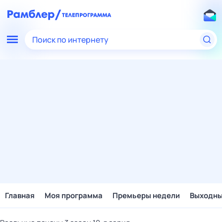
Поиск по интернету
Главная
Моя программа
Премьеры недели
Выходн