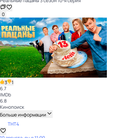
Реальные пацаны 3 сезон 10-я серия
0
3
1
6.7
IMDb
6.8
Кинопоиск
Больше информации
ТНТ4
10 августа, пн в 11:00