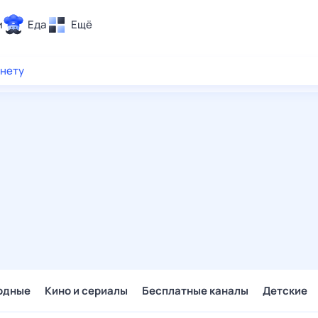
и
Еда
Ещё
Почта
рнету
ия и отдых
Поиск
Погода
ТВ-программа
и и тренды
 ситуации
 вместе
Помощь
одные
Кино и сериалы
Бесплатные каналы
Детские