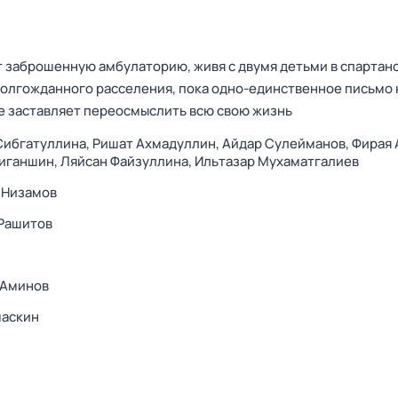
т заброшенную амбулаторию, живя с двумя детьми в спартан
долгожданного расселения, пока одно-единственное письмо 
не заставляет переосмыслить всю свою жизнь
Сибгатуллина,
Ришат Ахмадуллин,
Айдар Сулейманов,
Фирая 
Зиганшин,
Ляйсан Файзуллина,
Ильтазар Мухаматгалиев
 Низамов
Рашитов
 Аминов
маскин