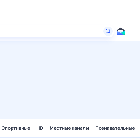
Спортивные
HD
Местные каналы
Познавательные