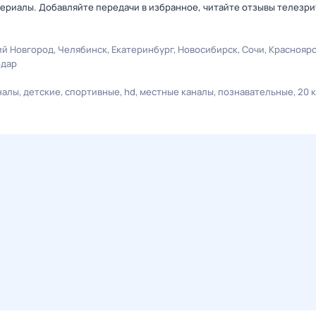
ериалы. Добавляйте передачи в избранное, читайте отзывы телезри
й Новгород
Челябинск
Екатеринбург
Новосибирск
Сочи
Краснояр
одар
налы
детские
спортивные
hd
местные каналы
познавательные
20 