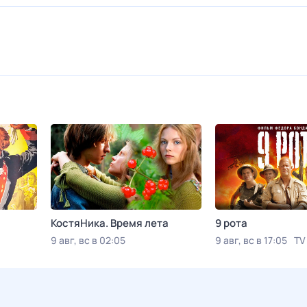
КостяНика. Время лета
9 рота
9 авг, вс в 02:05
9 авг, вс в 17:05
TV
Viju TV1000 русское