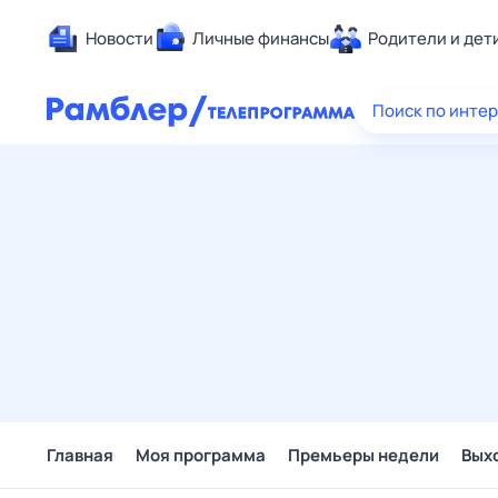
Новости
Личные финансы
Родители и дет
Здоровье
Поиск по инте
Развлечен
Дом и уют
Спорт
Карьера
Авто
Технологи
Жизненные
Сберегаем
Гороскопы
Главная
Моя программа
Премьеры недели
Вых