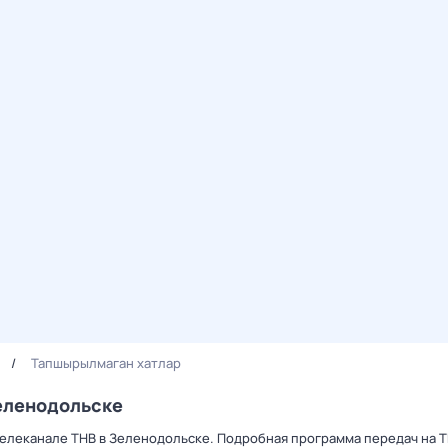
Тапшырылмаган хатлар
еленодольске
телеканале ТНВ в Зеленодольске. Подробная программа передач на Т