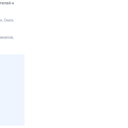
телей и
ск
Омск
каналов