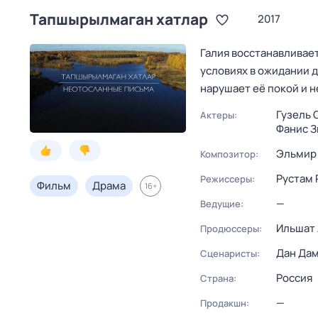
Тапшырылмаган хатлар
2017
Галия восстанавливае
условиях в ожидании 
нарушает её покой и 
Гузель 
Актеры:
Фанис 
Эльмир
Композитор:
Рустам 
Режиссеры:
Фильм
Драма
16
+
—
Ведущие:
Ильшат
Продюссеры:
Дан Да
Сценаристы:
Россия
Страна:
—
Продакшн: