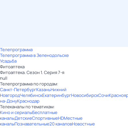
Телепрограмма
Телепрограмма в Зеленодольске
Усадьба
Фитоаптека
Фитоаптека. Сезон 1. Серия 7-я
null
Телепрограмма по городам:
Санкт-Петербург
Казань
Нижний
Новгород
Челябинск
Екатеринбург
Новосибирск
Сочи
Красноя
на-Дону
Краснодар
Телеканалы по тематикам:
Кино и сериалы
Бесплатные
каналы
Детские
Спортивные
HD
Местные
каналы
Познавательные
20 каналов
Новостные