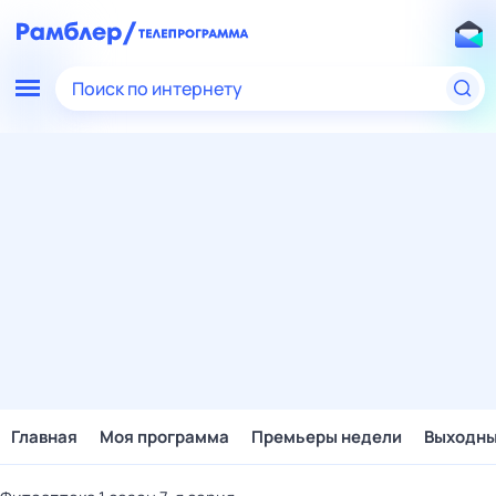
Поиск по интернету
Главная
Моя программа
Премьеры недели
Выходн