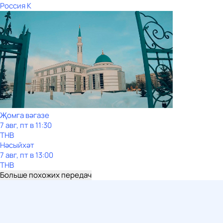
Россия К
Җомга вәгазе
7 авг, пт в 11:30
ТНВ
Нәсыйхәт
7 авг, пт в 13:00
ТНВ
Больше похожих передач