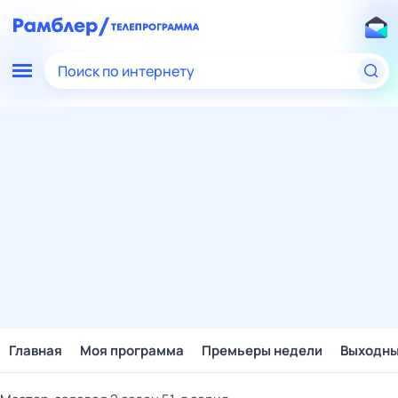
Поиск по интернету
Главная
Моя программа
Премьеры недели
Выходн