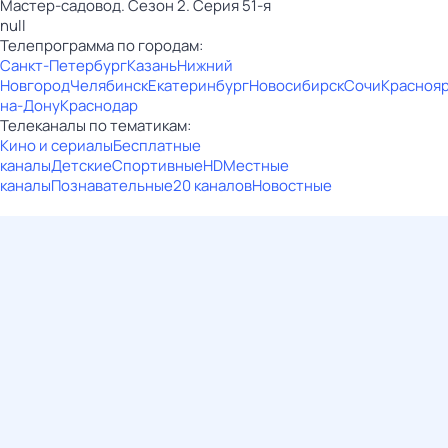
Мастер-садовод. Сезон 2. Серия 51-я
null
Телепрограмма по городам:
Санкт-Петербург
Казань
Нижний
Новгород
Челябинск
Екатеринбург
Новосибирск
Сочи
Красноя
на-Дону
Краснодар
Телеканалы по тематикам:
Кино и сериалы
Бесплатные
каналы
Детские
Спортивные
HD
Местные
каналы
Познавательные
20 каналов
Новостные