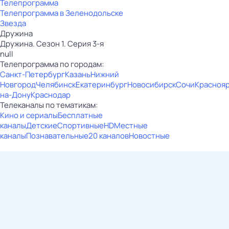
Телепрограмма
Телепрограмма в Зеленодольске
Звезда
Дружина
Дружина. Сезон 1. Серия 3-я
null
Телепрограмма по городам:
Санкт-Петербург
Казань
Нижний
Новгород
Челябинск
Екатеринбург
Новосибирск
Сочи
Красноя
на-Дону
Краснодар
Телеканалы по тематикам:
Кино и сериалы
Бесплатные
каналы
Детские
Спортивные
HD
Местные
каналы
Познавательные
20 каналов
Новостные