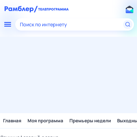
Поиск по интернету
Главная
Моя программа
Премьеры недели
Выходн