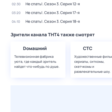
Не спать!
. Сезон 3
. Серия 12-я
02:30
Не спать!
. Сезон 3
. Серия 17-я
03:20
Не спать!
. Сезон 3
. Серия 18-я
04:10
Зрители канала ТНТ4 также смотрят
Dомашний
СТС
Телевизионная фабрика
Художественные филь
уюта, где каждый зритель
сериалы, ситкомы,
найдет что‑нибудь по душе.
скетчкомы и
развлекательные шоу.