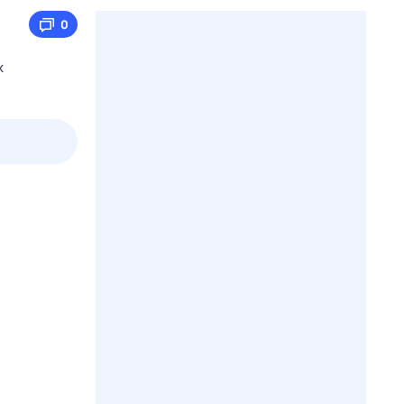
0
х
пт
1 авг,
сб
2 авг,
вс
3 авг,
пн
4 авг,
вт
Вчера
Сегод