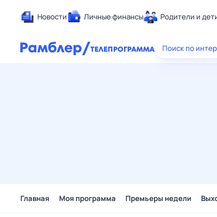
Новости
Личные финансы
Родители и дет
Здоровье
Поиск по инте
Развлечен
Дом и уют
Спорт
Карьера
Авто
Технологи
Жизненные
Сберегаем
Гороскопы
Главная
Моя программа
Премьеры недели
Вых