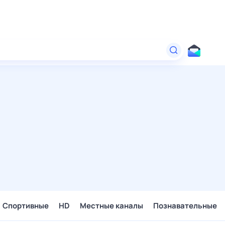
Спортивные
HD
Местные каналы
Познавательные