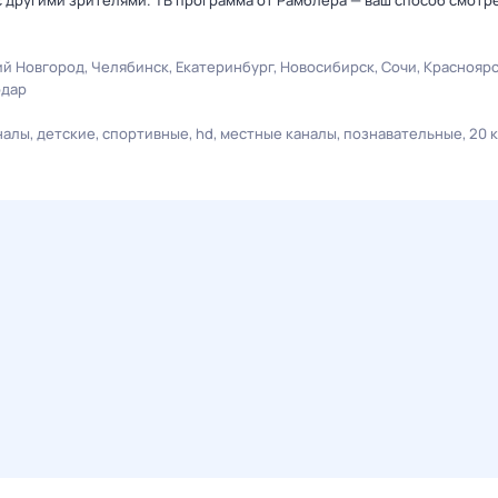
 другими зрителями. ТВ программа от Рамблера — ваш способ смотр
й Новгород
Челябинск
Екатеринбург
Новосибирск
Сочи
Краснояр
одар
налы
детские
спортивные
hd
местные каналы
познавательные
20 