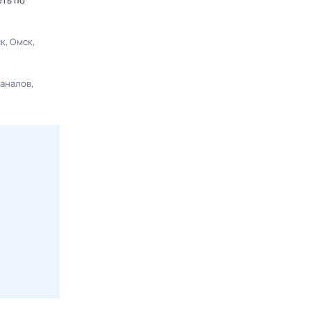
еть по
ск
Омск
каналов