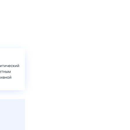
итический
етным
тивной