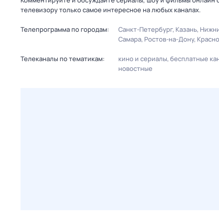
Комментируйте и обсуждайте сериалы, шоу и фильмы онлайн с
телевизору только самое интересное на любых каналах.
Телепрограмма по городам:
Санкт-Петербург
Казань
Нижни
Самара
Ростов-на-Дону
Красн
Телеканалы по тематикам:
кино и сериалы
бесплатные ка
новостные