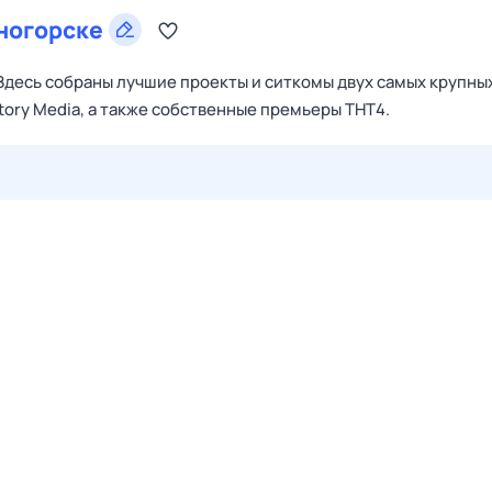
ногорске
Здесь собраны лучшие проекты и ситкомы двух самых крупны
tory Media, а также собственные премьеры ТНТ4.
27 июл,
пн
28 июл,
вт
29 июл,
ср
30 июл,
чт
31 июл,