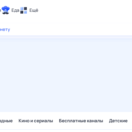
и
Еда
Ещё
Почта
рнету
ия и отдых
Поиск
Погода
ТВ-программа
и и тренды
 ситуации
 вместе
Помощь
одные
Кино и сериалы
Бесплатные каналы
Детские