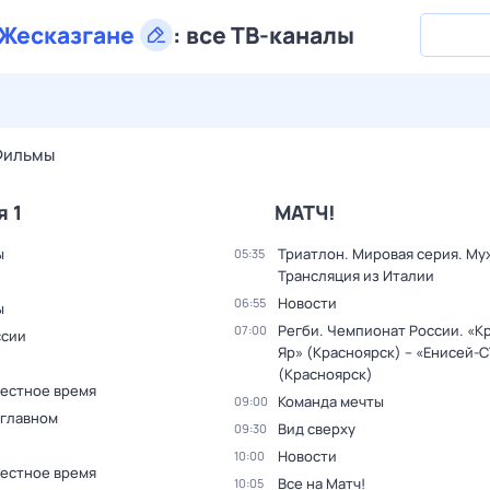
Жесказгане
:
все ТВ-каналы
27 июл,
пн
28 июл,
вт
29 июл,
ср
30 июл,
чт
31 июл,
Фильмы
я 1
МАТЧ!
ы
Триатлон. Мировая серия. Му
05:35
Трансляция из Италии
Новости
06:55
ы
Регби. Чемпионат России. «К
07:00
ссии
Яр» (Красноярск) – «Енисей-
(Красноярск)
Местное время
Команда мечты
09:00
 главном
Вид сверху
09:30
Новости
10:00
Местное время
Все на Матч!
10:05