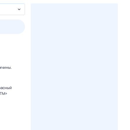
пт
1 авг,
сб
2 авг,
вс
3 авг,
пн
4 авг,
вт
Вчера
Сегод
жчины.
расный
СТМ»