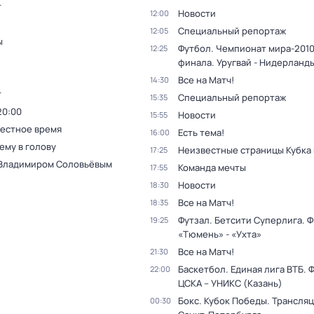
т
Новости
12:00
Специальный репортаж
12:05
ы
Футбол. Чемпионат мира-2010.
12:25
финала. Уругвай - Нидерланд
Все на Матч!
14:30
т
Специальный репортаж
15:35
20:00
Новости
15:55
Местное время
Есть тема!
16:00
ему в голову
Неизвестные страницы Кубка
17:25
 Владимиром Соловьёвым
Команда мечты
17:55
Новости
18:30
Все на Матч!
18:35
Футзал. Бетсити Суперлига. Ф
19:25
«Тюмень» - «Ухта»
Все на Матч!
21:30
Баскетбол. Единая лига ВТБ. 
22:00
ЦСКА – УНИКС (Казань)
Бокс. Кубок Победы. Трансляц
00:30