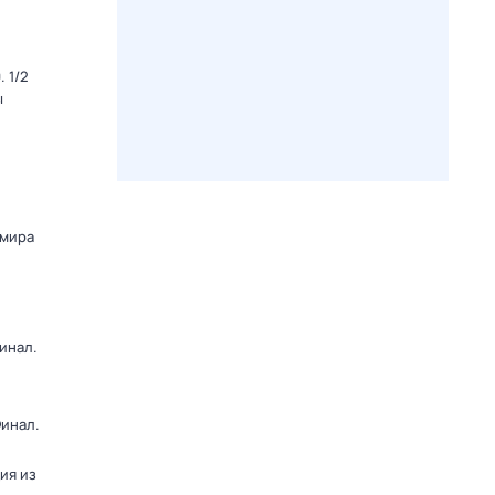
 1/2
ы
 мира
инал.
Финал.
ия из