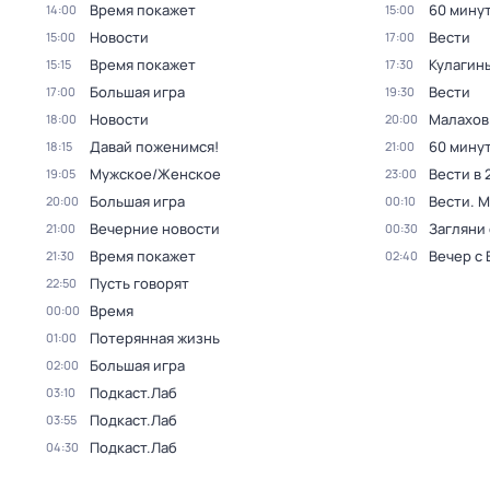
Время покажет
60 мину
14:00
15:00
Новости
Вести
15:00
17:00
Время покажет
Кулагин
15:15
17:30
Большая игра
Вести
17:00
19:30
Новости
Малахов
18:00
20:00
Давай поженимся!
60 мину
18:15
21:00
Мужское/Женское
Вести в 
19:05
23:00
Большая игра
Вести. 
20:00
00:10
Вечерние новости
Загляни 
21:00
00:30
Время покажет
Вечер с
21:30
02:40
Пусть говорят
22:50
Время
00:00
Потерянная жизнь
01:00
Большая игра
02:00
Подкаст.Лаб
03:10
Подкаст.Лаб
03:55
Подкаст.Лаб
04:30