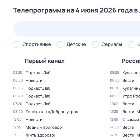
Телепрограмма на 4 июня 2026 года в
23 июл,
чт
24 июл,
пт
25 июл,
сб
26 июл,
вс
Спортивные
Детские
Сериалы
Первый канал
Росси
Подкаст.Лаб
Кулагин
05:20
05:20
Новости
Вести
06:00
06:00
Подкаст.Лаб
Кулагин
06:05
06:30
Подкаст.Лаб
Утро Ро
06:40
08:00
Подкаст.Лаб
Вести
07:20
12:00
Телеканал «Доброе утро»
Вести. 
08:00
12:30
Новости
О самом
12:00
12:55
Модный приговор
Вести
12:25
14:00
Жить здорово!
Вести. 
13:15
14:30