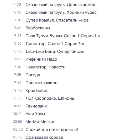
Сказочный патруль. Дорога домой
11:00
Сказочный патруль. Хроники чудес
12:55
Супер Крылья. Спасатели мира
13:30
Барбоскины
13:45
Парк Турум-бурум
. Сезон 1
. Серия 1-я
16:25
Диностер
. Сезон 1
. Серия 7-я
16:30
Джи-Джи Бонд: Супергонщик
16:45
Инфинити Надо
17:00
Навигатор. Новости
17:30
Погода
17:35
Простоквашино
17:40
Край Бебис
19:45
ЛОЛ Сюрпрайз. Шпионы
19:50
Технолайк
20:00
Ум и Хрум
20:10
Ми-Ми-Мишки
22:00
Спокойной ночи, малыши!
00:00
Оранжевая корова
00:15