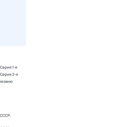
 Серия 1-я
 Серия 2-я
 лезвию
 СССР
.