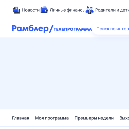
Новости
Личные финансы
Родители и дет
Здоровье
Поиск по инте
Развлечен
Дом и уют
Спорт
Карьера
Авто
Технологи
Жизненные
Сберегаем
Гороскопы
Главная
Моя программа
Премьеры недели
Вых