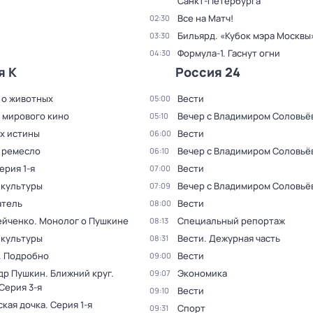
Санкт-Петербурга
Все на Матч!
02:30
Бильярд. «Кубок мэра Москвы
03:30
Формула-1. Гаснут огни
04:30
я К
Россия 24
 о животных
Вести
05:00
 мирового кино
Вечер с Владимиром Соловьё
05:10
ах истины
Вести
06:00
 ремесло
Вечер с Владимиром Соловьё
06:10
Серия 1-я
Вести
07:00
 культуры
Вечер с Владимиром Соловьё
07:09
тель
Вести
08:00
ейченко. Монолог о Пушкине
Специальный репортаж
08:13
 культуры
Вести. Дежурная часть
08:31
. Подробно
Вести
09:00
др Пушкин. Ближний круг
.
Экономика
09:07
 Серия 3-я
Вести
09:10
ская дочка
. Серия 1-я
Спорт
09:31