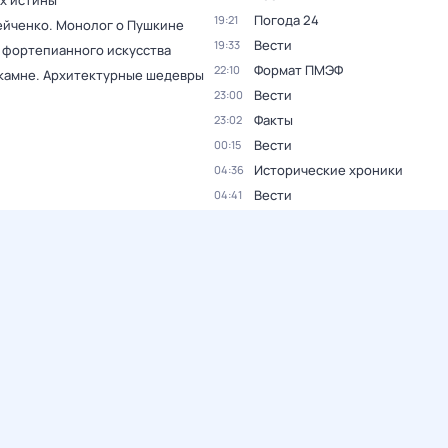
ах истины
Погода 24
19:21
ейченко. Монолог о Пушкине
Вести
19:33
 фортепианного искусства
Формат ПМЭФ
22:10
 камне. Архитектурные шедевры
Вести
23:00
Факты
23:02
Вести
00:15
Исторические хроники
04:36
Вести
04:41