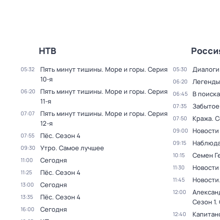
НТВ
Росси
Пять минут тишины. Море и горы
. Серия
Диалоги
05:32
05:30
10-я
Легенды
06:20
Пять минут тишины. Море и горы
. Серия
06:20
В поиск
06:45
11-я
Забытое
07:35
Пять минут тишины. Море и горы
. Серия
07:07
Кража
. 
07:50
12-я
Новости
09:00
Пёс
. Сезон 4
07:55
Наблюда
09:15
Утро. Самое лучшее
09:30
Семен Г
10:15
Сегодня
11:00
Новости
11:30
Пёс
. Сезон 4
11:25
Новости
11:45
Сегодня
13:00
Алексан
12:00
Пёс
. Сезон 4
13:35
Сезон 1
.
Сегодня
16:00
Капитан
12:40