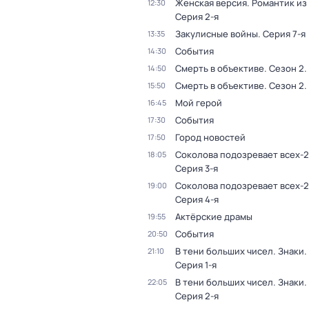
Женская версия. Романтик из
12:30
Серия 2-я
Закулисные войны
. Серия 7-я
13:35
События
14:30
Смерть в объективе
. Сезон 2
.
14:50
Смерть в объективе
. Сезон 2
.
15:50
Мой герой
16:45
События
17:30
Город новостей
17:50
Соколова подозревает всех-2
18:05
Серия 3-я
Соколова подозревает всех-2
19:00
Серия 4-я
Актёрские драмы
19:55
События
20:50
В тени больших чисел. Знаки
.
21:10
Серия 1-я
В тени больших чисел. Знаки
.
22:05
Серия 2-я