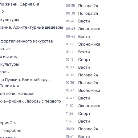
ли жизни
. Серия 6-я
Погода 24
09:35
 2
Погода 24
09:39
 культуры
Вести
09:40
 камне. Архитектурные шедевры
Экономика
09:45
Вести
09:48
 фортепианного искусства
Экономика
10:08
ятые
Вести
10:11
ах истины
Спорт
10:18
 культуры
Вести
10:23
роль
Погода 24
10:32
др Пушкин. Ближний круг
.
Погода 24
10:36
 Серия 4-я
Экономика
10:44
ой ночи, малыши!
Вести
10:47
к-амфибия». Любовь с первого
Экономика
11:20
Спорт
11:24
Вести
11:40
Серия 2-я
Погода 24
15:29
. Подробно
Вести
15:41