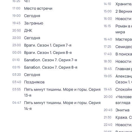
ЧП
16:25
Храните
14:10
Место встречи
17:00
2 Верник
15:00
Сегодня
19:00
Новости
16:00
За гранью
19:45
Роман в
16:15
ДНК
20:50
мира
Сегодня
22:00
Мастера
16:40
Враги
. Сезон 1
. Серия 7-я
23:00
Семидес
17:25
Враги
. Сезон 1
. Серия 8-я
00:05
В поиск
17:40
Балабол
. Сезон 7
. Серия 7-я
01:10
Новости
18:30
Балабол
. Сезон 7
. Серия 8-я
02:15
Главная 
18:45
Сегодня
03:20
Алексан
19:05
Поздняков
Сезон 1
.
03:40
Пять минут тишины. Море и горы
. Серия
Спокойн
03:55
19:45
13-я
«Челове
20:00
Пять минут тишины. Море и горы
. Серия
взгляда
04:47
14-я
Энигма
20:45
Кража
. 
21:30
Новости
22:40
22:55