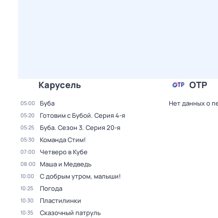
Карусель
ОТР
Буба
Нет данных о п
05:00
Готовим с Бубой
. Серия 4-я
05:20
Буба
. Сезон 3
. Серия 20-я
05:25
Команда Стим!
05:30
Четверо в Кубе
07:00
Маша и Медведь
08:00
С добрым утром, малыши!
10:00
Погода
10:25
Пластилинки
10:30
Сказочный патруль
10:35