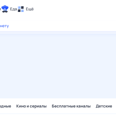
и
Еда
Ещё
Почта
рнету
ия и отдых
Поиск
Погода
ТВ-программа
и и тренды
 ситуации
 вместе
Помощь
одные
Кино и сериалы
Бесплатные каналы
Детские