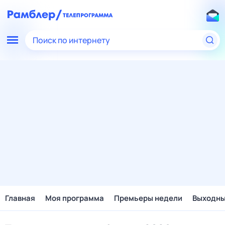
Поиск по интернету
Главная
Моя программа
Премьеры недели
Выходн