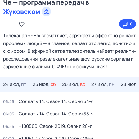
Че — программа передач в
Жуковском
0
Телеканал «ЧЕ!» впечатляет, заряжает и эффектно решает
проблемы людей — а главное, делает это легко, понятно и
с юмором. В эфирной сетке телезритель найдет: реалити-
расследования, развлекательные шоу, русские сериалы и
зарубежные фильмы. С «ЧЕ!» не соскучишься!
24 июл,
пт
25 июл,
сб
26 июл,
вс
27 июл,
пн
28 июл,
Солдаты 14
. Сезон 14
. Серия 54-я
05:25
Солдаты 14
. Сезон 14
. Серия 55-я
06:05
+100500
. Сезон 2019
. Серия 28-я
06:55
+100500
. Сезон 2020
. Серия 29-я
07:20