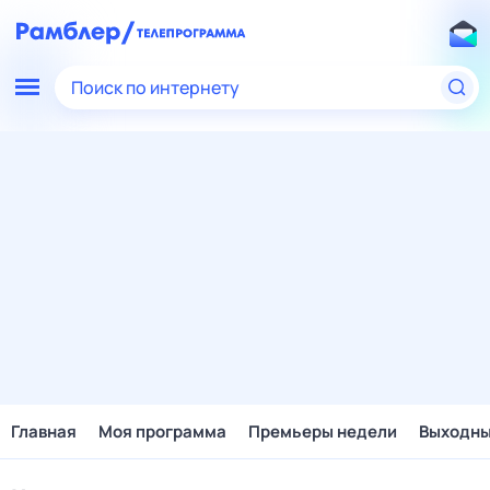
Поиск по интернету
Главная
Моя программа
Премьеры недели
Выходн