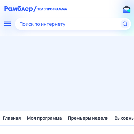
Поиск по интернету
Главная
Моя программа
Премьеры недели
Выходн