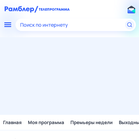
Поиск по интернету
Главная
Моя программа
Премьеры недели
Выходн