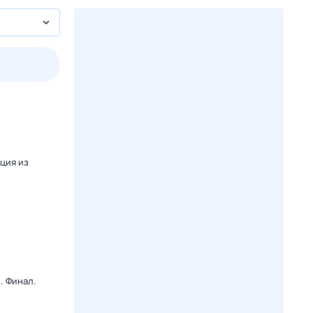
3 авг,
пн
4 авг,
вт
5 авг,
ср
6 авг,
чт
Вчера
Сегодня
яция из
. Финал.