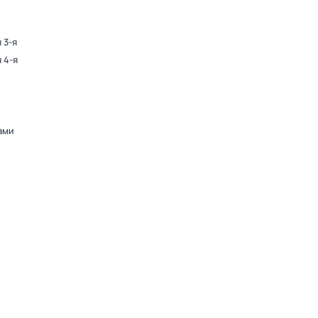
 3-я
 4-я
ами