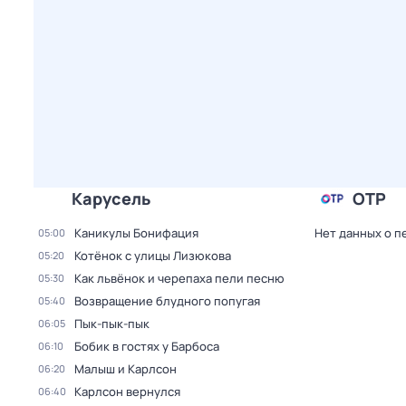
Карусель
ОТР
Каникулы Бонифация
Нет данных о п
05:00
Котёнок с улицы Лизюкова
05:20
Как львёнок и черепаха пели песню
05:30
Возвращение блудного попугая
05:40
Пык-пык-пык
06:05
Бобик в гостях у Барбоса
06:10
Малыш и Карлсон
06:20
Карлсон вернулся
06:40