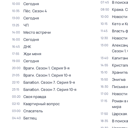
В поиск
07:45
Сегодня
10:00
Кража
. 
08:50
Пёс
. Сезон 4
10:35
Новости
10:00
Сегодня
13:00
Кето и К
10:15
ЧП
13:25
Власть 
11:45
Место встречи
14:00
Новости
12:30
Сегодня
16:00
Алексан
13:00
ДНК
16:45
Сезон 1
.
Жди меня
17:55
Капитан
13:40
Сегодня
19:00
Кристал
14:55
Враги
. Сезон 1
. Серия 9-я
20:00
Храните
15:10
Враги
. Сезон 1
. Серия 10-я
21:05
Энигма
15:50
Балабол
. Сезон 7
. Серия 9-я
22:10
Письма 
16:30
Балабол
. Сезон 7
. Серия 10-я
23:15
Новости
17:00
Своя правда
00:20
Роман в
17:15
Квартирный вопрос
02:10
мира
Спасатель
03:00
Царская
17:50
Беглец
04:40
В поиск
18:35
19:30