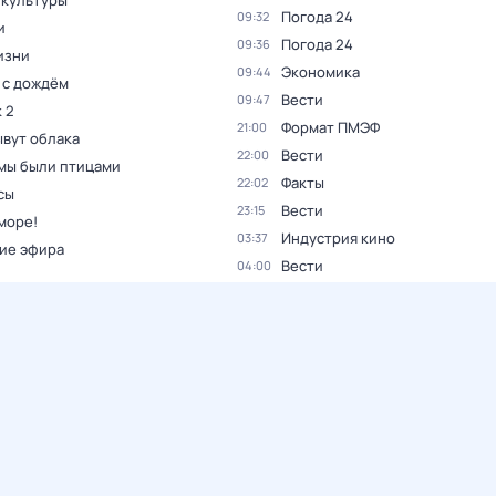
 культуры
Погода 24
09:32
и
Погода 24
09:36
изни
Экономика
09:44
 с дождём
Вести
09:47
 2
Формат ПМЭФ
21:00
ывут облака
Вести
22:00
мы были птицами
Факты
22:02
сы
Вести
23:15
море!
Индустрия кино
03:37
ие эфира
Вести
04:00