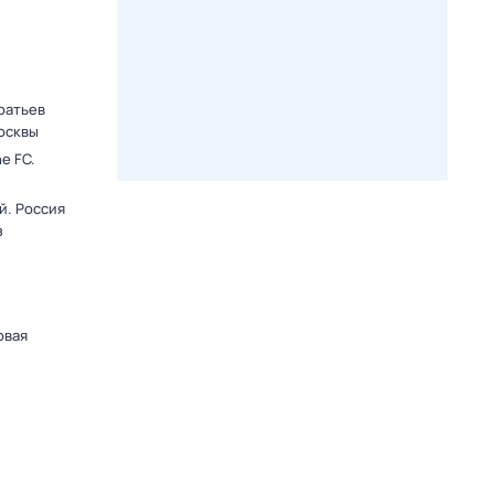
ратьев
осквы
e FC.
й. Россия
з
овая