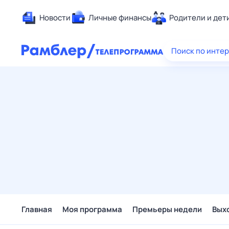
Новости
Личные финансы
Родители и дет
Здоровье
Поиск по инте
Развлечен
Дом и уют
Спорт
Карьера
Авто
Технологи
Жизненные
Сберегаем
Гороскопы
Главная
Моя программа
Премьеры недели
Вых