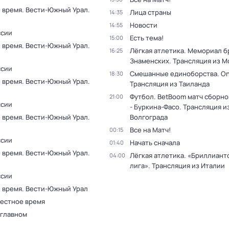
 время. Вести-Южный Урал.
Лица страны
14:35
Новости
14:55
ссии
Есть тема!
15:00
 время. Вести-Южный Урал.
Лёгкая атлетика. Мемориал б
16:25
Знаменских. Трансляция из М
ссии
Смешанные единоборства. On
18:30
 время. Вести-Южный Урал.
Трансляция из Таиланда
Футбол. BetBoom матч сборно
21:00
ссии
- Буркина-Фасо. Трансляция и
 время. Вести-Южный Урал.
Волгограда
Все на Матч!
00:15
ссии
Начать сначала
01:40
 время. Вести-Южный Урал.
Лёгкая атлетика. «Бриллиант
04:00
лига». Трансляция из Италии
ссии
 время. Вести-Южный Урал
Местное время
 главном