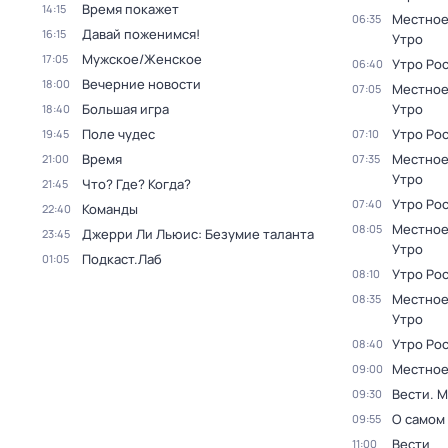
Время покажет
14:15
Местное
06:35
Давай поженимся!
16:15
Утро
Мужское/Женское
17:05
Утро Ро
06:40
Вечерние новости
18:00
Местное
07:05
Большая игра
Утро
18:40
Поле чудес
Утро Ро
19:45
07:10
Время
Местное
21:00
07:35
Утро
Что? Где? Когда?
21:45
Утро Ро
07:40
Команды
22:40
Местное
08:05
Джерри Ли Льюис: Безумие таланта
23:45
Утро
Подкаст.Лаб
01:05
Утро Ро
08:10
Местное
08:35
Утро
Утро Ро
08:40
Местное
09:00
Вести. 
09:30
О самом
09:55
Вести
11:00