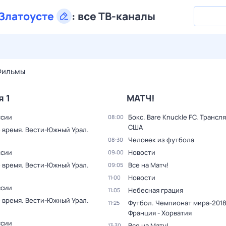
Златоусте
:
все ТВ-каналы
29 июл,
ср
30 июл,
чт
31 июл,
пт
1 авг,
сб
2 авг,
вс
Фильмы
я 1
МАТЧ!
ссии
Бокс. Bare Knuckle FC. Трансл
08:00
США
 время. Вести-Южный Урал.
Человек из футбола
08:30
ссии
Новости
09:00
 время. Вести-Южный Урал.
Все на Матч!
09:05
Новости
11:00
ссии
Небесная грация
11:05
 время. Вести-Южный Урал.
Футбол. Чемпионат мира-2018
11:25
Франция - Хорватия
ссии
Все на Матч!
13:30