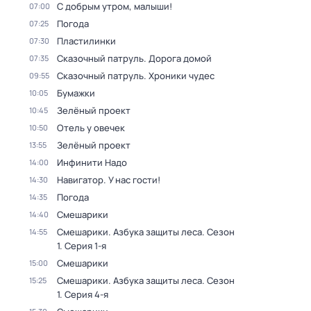
С добрым утром, малыши!
07:00
Погода
07:25
Пластилинки
07:30
Сказочный патруль. Дорога домой
07:35
Сказочный патруль. Хроники чудес
09:55
Бумажки
10:05
Зелёный проект
10:45
Отель у овечек
10:50
Зелёный проект
13:55
Инфинити Надо
14:00
Навигатор. У нас гости!
14:30
Погода
14:35
Смешарики
14:40
Смешарики. Азбука защиты леса
. Сезон
14:55
1
. Серия 1-я
Смешарики
15:00
Смешарики. Азбука защиты леса
. Сезон
15:25
1
. Серия 4-я