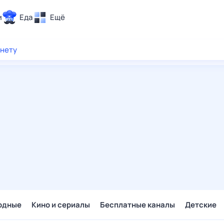
и
Еда
Ещё
Почта
рнету
ия и отдых
Поиск
Погода
ТВ-программа
и и тренды
 ситуации
 вместе
Помощь
одные
Кино и сериалы
Бесплатные каналы
Детские