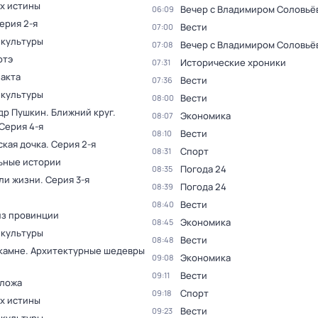
ах истины
Вечер с Владимиром Соловьё
06:09
Серия 2-я
Вести
07:00
 культуры
Вечер с Владимиром Соловьё
07:08
отэ
Исторические хроники
07:31
факта
Вести
07:36
 культуры
Вести
08:00
др Пушкин. Ближний круг
.
Экономика
08:07
 Серия 4-я
Вести
08:10
ская дочка
. Серия 2-я
Спорт
08:31
ьные истории
Погода 24
08:35
ли жизни
. Серия 3-я
Погода 24
08:39
Вести
08:40
из провинции
Экономика
08:45
 культуры
Вести
08:48
 камне. Архитектурные шедевры
Экономика
09:08
Вести
09:11
 ложа
Спорт
09:18
ах истины
Вести
09:23