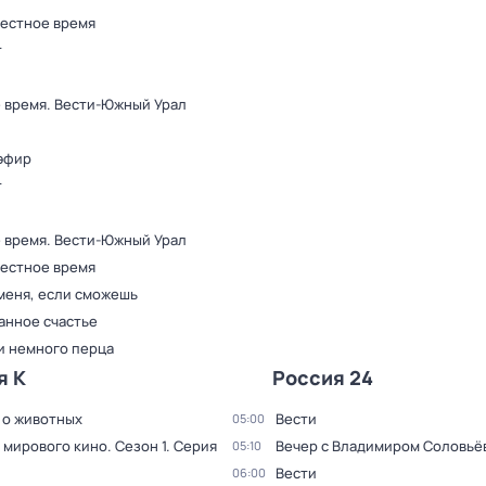
Местное время
т
 время. Вести-Южный Урал
эфир
т
 время. Вести-Южный Урал
Местное время
меня, если сможешь
анное счастье
и немного перца
я К
Россия 24
 о животных
Вести
05:00
 мирового кино
. Сезон 1
. Серия
Вечер с Владимиром Соловьё
05:10
Вести
06:00