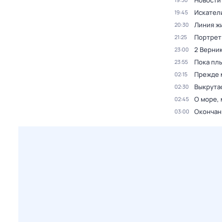
Новости
Искател
19:45
Линия ж
20:30
Портрет
21:25
2 Верник
23:00
Пока пл
23:55
Прежде 
02:15
Выкрута
02:30
О море, 
02:45
Окончан
03:00