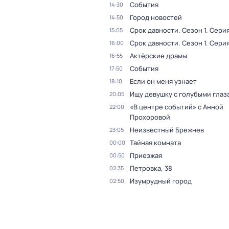
События
14:30
Город новостей
14:50
Срок давности
. Сезон 1
. Серия
15:05
Срок давности
. Сезон 1
. Серия
16:00
Актёрские драмы
16:55
События
17:50
Если он меня узнает
18:10
Ищу девушку с голубыми глаз
20:05
«В центре событий» с Анной
22:00
Прохоровой
Неизвестный Брежнев
23:05
Тайная комната
00:00
Приезжая
00:50
Петровка, 38
02:35
Изумрудный город
02:50