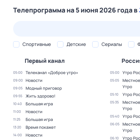
Телепрограмма на 5 июня 2026 года в
25 июл,
сб
26 июл,
вс
27 июл,
пн
28 июл,
вт
Спортивные
Детские
Сериалы
Первый канал
Росси
Телеканал «Доброе утро»
Утро Ро
05:00
05:00
Новости
Местное
09:00
05:05
Утро
Модный приговор
09:05
Утро Ро
05:10
Жить здорово!
09:55
Местное
05:35
Большая игра
10:40
Утро
Новости
11:00
Утро Ро
05:40
Большая игра
11:25
Местное
06:05
Время покажет
13:20
Утро
Новости
14:00
Утро Ро
06:10