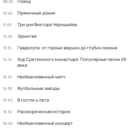
Повод
08:25
Пряничный домик
10:40
Три дня Виктора Чернышёва
11:05
Эрмитаж
12:45
Гваделупа: от горных вершин до глубин океана
13:15
Хор Сретенского монастыря. Популярные песни XX
14:10
века
Необыкновенный матч
15:10
Футбольные звёзды
15:30
В гостях у лета
15:50
Рассекреченная история
16:10
Необыкновенный концерт
16:40