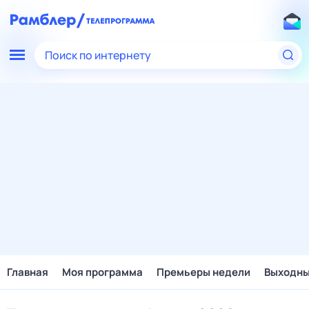
Поиск по интернету
Главная
Моя программа
Премьеры недели
Выходн