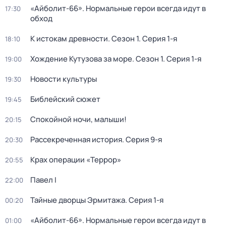
«Айболит-66». Нормальные герои всегда идут в
17:30
обход
К истокам древности
. Сезон 1
. Серия 1-я
18:10
Хождение Кутузова за море
. Сезон 1
. Серия 1-я
19:00
Новости культуры
19:30
Библейский сюжет
19:45
Спокойной ночи, малыши!
20:15
Рассекреченная история
. Серия 9-я
20:30
Крах операции «Террор»
20:55
Павел I
22:00
Тайные дворцы Эрмитажа
. Серия 1-я
00:20
«Айболит-66». Нормальные герои всегда идут в
01:00