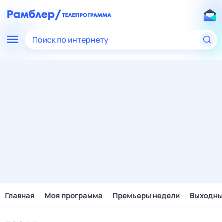
Поиск по интернету
Главная
Моя программа
Премьеры недели
Выходн