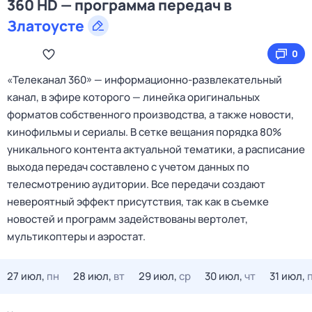
360 HD — программа передач в
Златоусте
0
«Телеканал 360» — информационно‑развлекательный
канал, в эфире которого — линейка оригинальных
форматов собственного производства, а также новости,
кинофильмы и сериалы. В сетке вещания порядка 80%
уникального контента актуальной тематики, а расписание
выхода передач составлено с учетом данных по
телесмотрению аудитории. Все передачи создают
невероятный эффект присутствия, так как в съемке
новостей и программ задействованы вертолет,
мультикоптеры и аэростат.
27 июл,
пн
28 июл,
вт
29 июл,
ср
30 июл,
чт
31 июл,