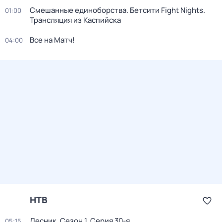
Смешанные единоборства. Бетсити Fight Nights.
01:00
Трансляция из Каспийска
Все на Матч!
04:00
НТВ
Лесник
. Сезон 1
. Серия 30-я
05:15