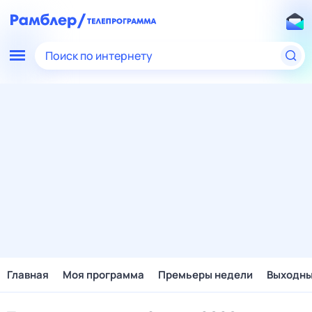
Поиск по интернету
Главная
Моя программа
Премьеры недели
Выходн