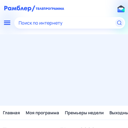
Поиск по интернету
Главная
Моя программа
Премьеры недели
Выходн