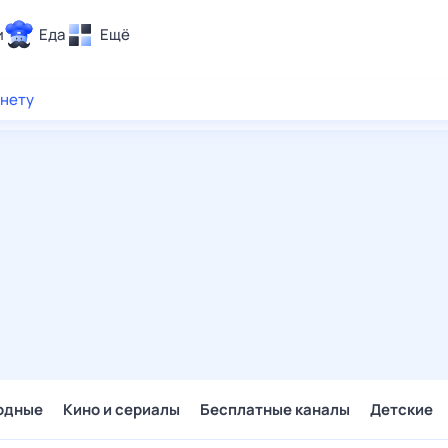
и
Еда
Ещё
Почта
рнету
ия и отдых
Поиск
Погода
ТВ-программа
и и тренды
 ситуации
 вместе
Помощь
одные
Кино и сериалы
Бесплатные каналы
Детские