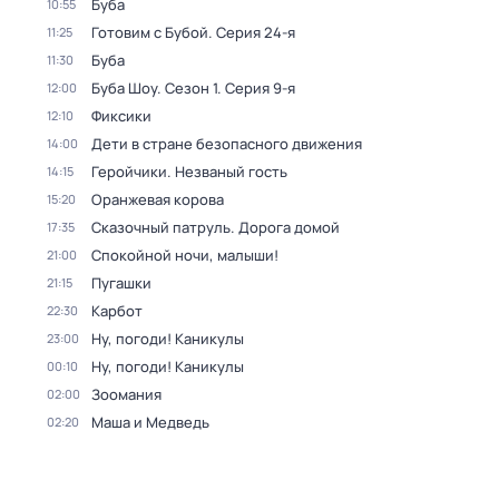
Буба
10:55
Готовим с Бубой
. Серия 24-я
11:25
Буба
11:30
Буба Шоу
. Сезон 1
. Серия 9-я
12:00
Фиксики
12:10
Дети в стране безопасного движения
14:00
Геройчики. Незваный гость
14:15
Оранжевая корова
15:20
Сказочный патруль. Дорога домой
17:35
Спокойной ночи, малыши!
21:00
Пугашки
21:15
Карбот
22:30
Ну, погоди! Каникулы
23:00
Ну, погоди! Каникулы
00:10
Зоомания
02:00
Маша и Медведь
02:20