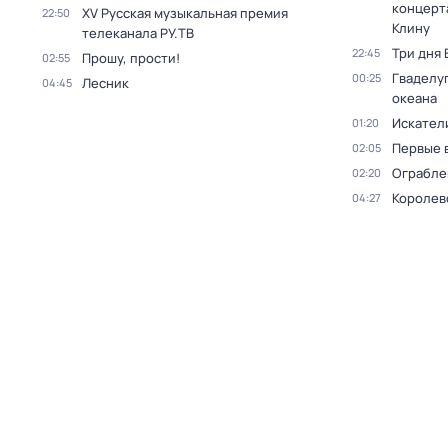
концерт
XV Русская музыкальная премия
22:50
Клину
телеканала РУ.ТВ
Три дня
22:45
Прошу, прости!
02:55
Гваделуп
00:25
Лесник
04:45
океана
Искател
01:20
Первые 
02:05
Ограблен
02:20
Королев
04:27