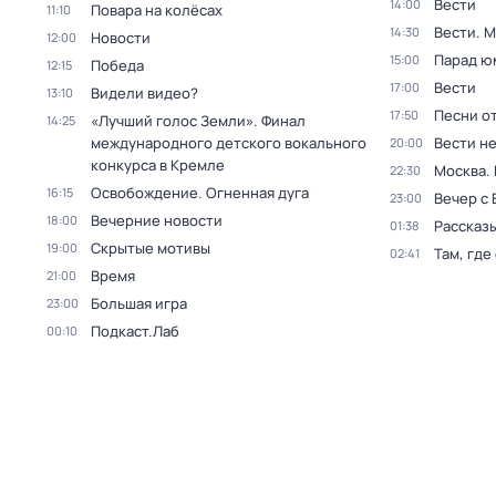
Вести
14:00
Повара на колёсах
11:10
Вести. 
14:30
Новости
12:00
Парад ю
15:00
Победа
12:15
Вести
17:00
Видели видео?
13:10
Песни о
17:50
«Лучший голос Земли». Финал
14:25
международного детского вокального
Вести н
20:00
конкурса в Кремле
Москва.
22:30
Освобождение. Огненная дуга
16:15
Вечер с
23:00
Вечерние новости
18:00
Рассказы
01:38
Скрытые мотивы
19:00
Там, где
02:41
Время
21:00
Большая игра
23:00
Подкаст.Лаб
00:10