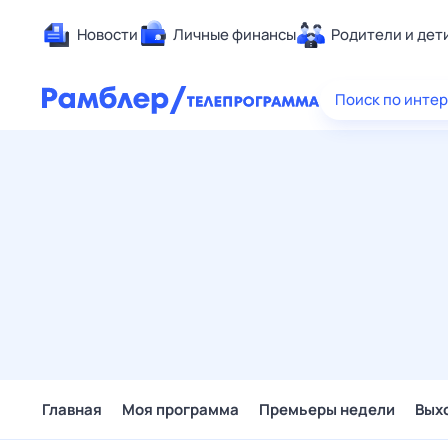
Новости
Личные финансы
Родители и дет
Здоровье
Поиск по инте
Развлечен
Дом и уют
Спорт
Карьера
Авто
Технологи
Жизненные
Сберегаем
Гороскопы
Главная
Моя программа
Премьеры недели
Вых