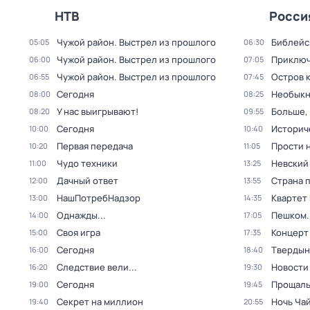
НТВ
Росси
Чужой район. Выстрел из прошлого
Библейс
05:05
06:30
Чужой район. Выстрел из прошлого
Приключ
06:00
07:05
Чужой район. Выстрел из прошлого
Остров 
06:55
07:45
Сегодня
Необыкн
08:00
08:25
У нас выигрывают!
Больше,
08:20
09:55
Сегодня
Историч
10:00
10:40
Первая передача
Прости н
10:20
11:05
Чудо техники
Невский
11:00
13:25
Дачный ответ
Страна 
12:00
13:55
НашПотребНадзор
Квартет
13:00
14:35
Однажды...
Пешком..
14:00
17:05
Своя игра
Концерт
15:00
17:35
Сегодня
Твердын
16:00
18:40
Следствие вели...
Новости
16:20
19:30
Сегодня
Прощаль
19:00
19:45
Секрет на миллион
Ночь Чай
19:40
20:55