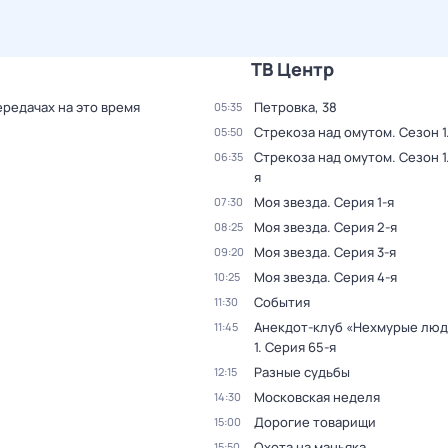
ТВ Центр
ередачах на это время
Петровка, 38
05:35
Стрекоза над омутом
. Сезон 1
05:50
Стрекоза над омутом
. Сезон 1
06:35
я
Моя звезда
. Серия 1-я
07:30
Моя звезда
. Серия 2-я
08:25
Моя звезда
. Серия 3-я
09:20
Моя звезда
. Серия 4-я
10:25
События
11:30
Анекдот-клуб «Нехмурые лю
11:45
1
. Серия 65-я
Разные судьбы
12:15
Московская неделя
14:30
Дорогие товарищи
15:00
Охота на маньяка
15:50