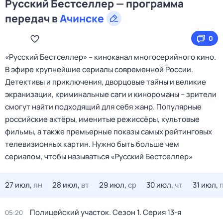
Русский Бестселлер — программа
передач в
Ачинске
0
«Русский Бестселлер» – киноканал многосерийного кино.
В эфире крупнейшие сериалы современной России.
Детективы и приключения, дворцовые тайны и великие
экранизации, криминальные саги и кинороманы – зрители
смогут найти подходящий для себя жанр. Популярные
российские актёры, именитые режиссёры, культовые
фильмы, а также премьерные показы самых рейтинговых
телевизионных картин. Нужно быть больше чем
сериалом, чтобы называться «Русский Бестселлер»
27 июл,
пн
28 июл,
вт
29 июл,
ср
30 июл,
чт
31 июл,
Полицейский участок
. Сезон 1
. Серия 13-я
05:20