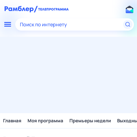
Поиск по интернету
Главная
Моя программа
Премьеры недели
Выходн