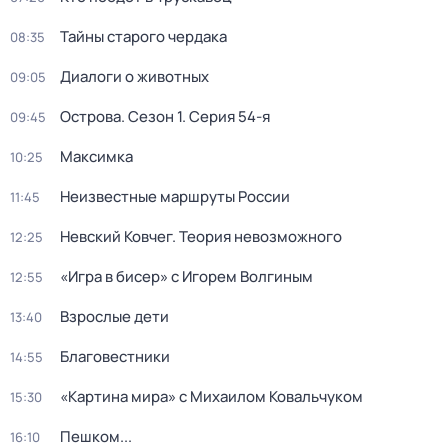
Тайны старого чердака
08:35
Диалоги о животных
09:05
Острова
. Сезон 1
. Серия 54-я
09:45
Максимка
10:25
Неизвестные маршруты России
11:45
Невский Ковчег. Теория невозможного
12:25
«Игра в бисер» с Игорем Волгиным
12:55
Взрослые дети
13:40
Благовестники
14:55
«Картина мира» с Михаилом Ковальчуком
15:30
Пешком...
16:10