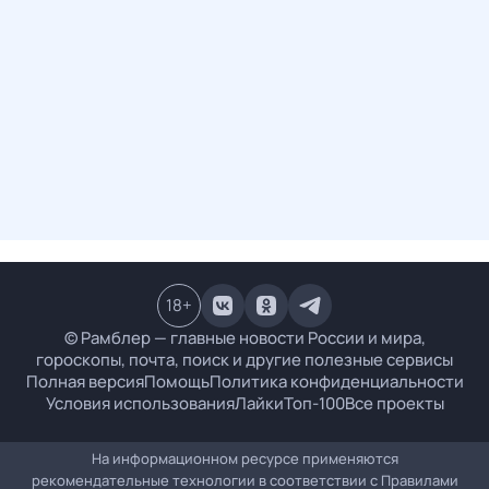
18
+
© Рамблер — главные новости России и мира,
гороскопы, почта, поиск и другие полезные сервисы
Полная версия
Помощь
Политика конфиденциальности
Условия использования
Лайки
Топ-100
Все проекты
На информационном ресурсе применяются
рекомендательные технологии в соответствии с
Правилами