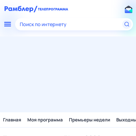
Поиск по интернету
Главная
Моя программа
Премьеры недели
Выходн