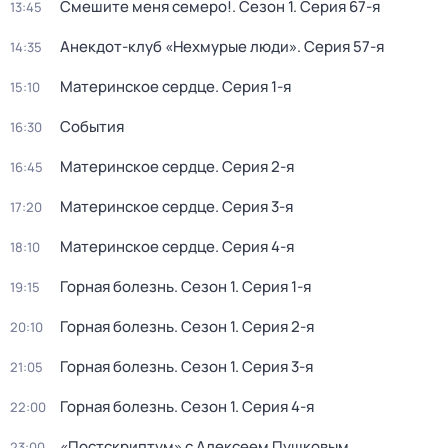
Смешите меня семеро!
. Сезон 1
. Серия 67-я
13:45
Анекдот-клуб «Нехмурые люди»
. Серия 57-я
14:35
Материнское сердце
. Серия 1-я
15:10
События
16:30
Материнское сердце
. Серия 2-я
16:45
Материнское сердце
. Серия 3-я
17:20
Материнское сердце
. Серия 4-я
18:10
Горная болезнь
. Сезон 1
. Серия 1-я
19:15
Горная болезнь
. Сезон 1
. Серия 2-я
20:10
Горная болезнь
. Сезон 1
. Серия 3-я
21:05
Горная болезнь
. Сезон 1
. Серия 4-я
22:00
«Постскриптум» с Алексеем Пушковым
23:00