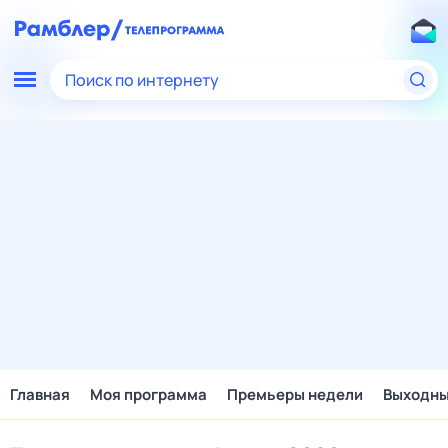
Поиск по интернету
Главная
Моя программа
Премьеры недели
Выходн