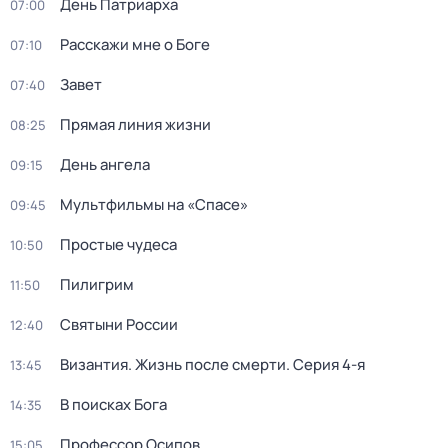
День Патриарха
07:00
Расскажи мне о Боге
07:10
Завет
07:40
Прямая линия жизни
08:25
День ангела
09:15
Мультфильмы на «Спасе»
09:45
Простые чудеса
10:50
Пилигрим
11:50
Святыни России
12:40
Византия. Жизнь после смерти
. Серия 4-я
13:45
В поисках Бога
14:35
Пpофессор Осипoв
15:05