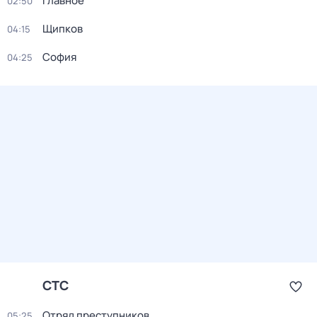
Главное
02:50
Щипков
04:15
София
04:25
СТС
Отряд пpeступников
05:25