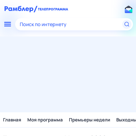
Поиск по интернету
Главная
Моя программа
Премьеры недели
Выходн