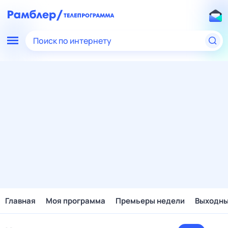
Поиск по интернету
Главная
Моя программа
Премьеры недели
Выходн