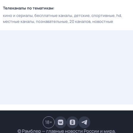
Телеканалы по тематикам:
кино и сериалы
бесплатные каналы
детские
спортивные
hd
местные каналы
познавательные
20 каналов
новостные
18
+
© Рамблер — главные новости России и мира,