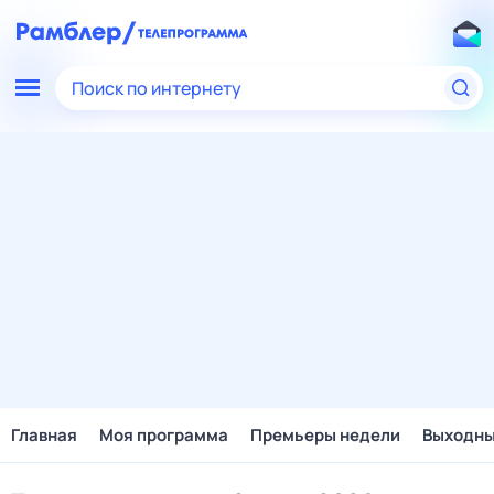
Поиск по интернету
Главная
Моя программа
Премьеры недели
Выходн