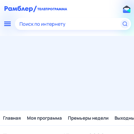
Поиск по интернету
Главная
Моя программа
Премьеры недели
Выходн