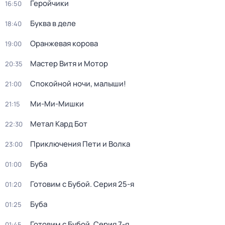
Геройчики
16:50
Буква в деле
18:40
Оранжевая корова
19:00
Мастер Витя и Мотор
20:35
Спокойной ночи, малыши!
21:00
Ми-Ми-Мишки
21:15
Метал Кард Бот
22:30
Приключения Пети и Волка
23:00
Буба
01:00
Готовим с Бубой
. Серия 25-я
01:20
Буба
01:25
Готовим с Бубой
. Серия 7-я
01:45