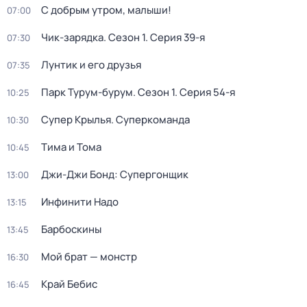
С добрым утром, малыши!
07:00
Чик-зарядка
. Сезон 1
. Серия 39-я
07:30
Лунтик и его друзья
07:35
Парк Турум-бурум
. Сезон 1
. Серия 54-я
10:25
Супер Крылья. Суперкоманда
10:30
Тима и Тома
10:45
Джи-Джи Бонд: Супергонщик
13:00
Инфинити Надо
13:15
Барбоскины
13:45
Мой брат — монстр
16:30
Край Бебис
16:45