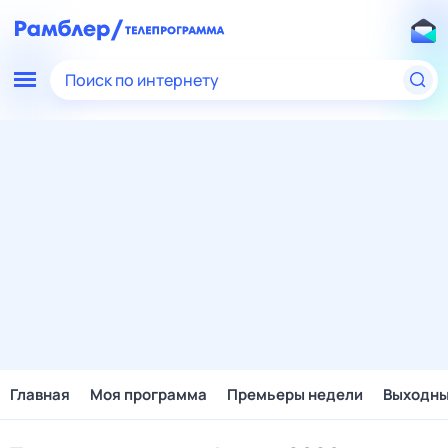
Поиск по интернету
Главная
Моя программа
Премьеры недели
Выходн