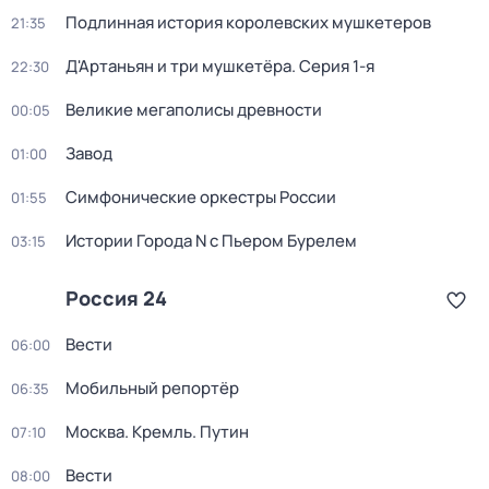
Подлинная история королевских мушкетеров
21:35
Д'Артаньян и три мушкетёра
. Серия 1-я
22:30
Великие мегаполисы древности
00:05
Завод
01:00
Симфонические оркестры России
01:55
Истории Города N с Пьером Бурелем
03:15
Россия 24
Вести
06:00
Мобильный репортёр
06:35
Москва. Кремль. Путин
07:10
Вести
08:00