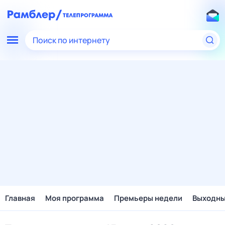
Поиск по интернету
Главная
Моя программа
Премьеры недели
Выходн