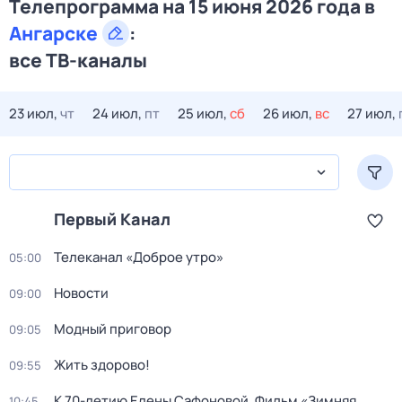
Телепрограмма на 15 июня 2026 года в
Ангарске
:
все ТВ-каналы
23 июл,
чт
24 июл,
пт
25 июл,
сб
26 июл,
вс
27 июл,
Первый Канал
Телеканал «Доброе утро»
05:00
Новости
09:00
Модный приговор
09:05
Жить здорово!
09:55
К 70-летию Елены Сафоновой. Фильм «Зимняя
10:45