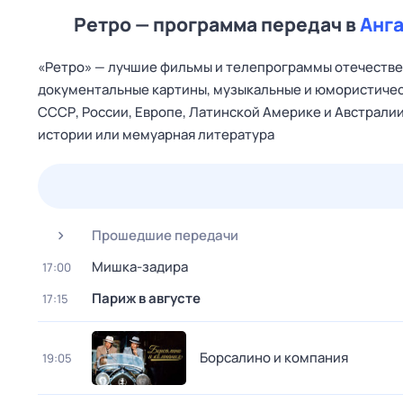
Ретро — программа передач в
Анг
«Ретро» — лучшие фильмы и телепрограммы отечествен
документальные картины, музыкальные и юмористичес
СССР, России, Европе, Латинской Америке и Австралии
истории или мемуарная литература
26 июл,
вс
27 июл,
пн
28 июл,
вт
29 июл,
ср
Прошедшие передачи
Мишка-задира
17:00
Париж в августе
17:15
Борсалино и компания
19:05