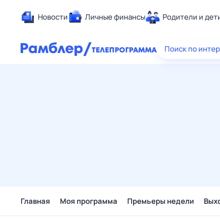
Новости
Личные финансы
Родители и дет
Здоровье
Поиск по инте
Развлечен
Дом и уют
Спорт
Карьера
Авто
Технологи
Жизненные
Сберегаем
Гороскопы
Главная
Моя программа
Премьеры недели
Вых