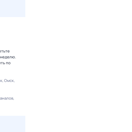
етьте
 неделю.
еть по
ск
Омск
каналов