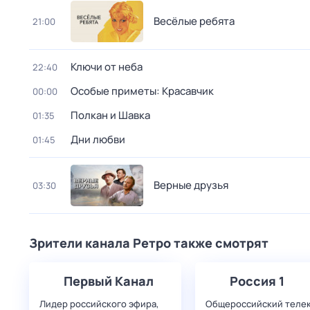
Весёлые ребята
21:00
Ключи от неба
22:40
Особые приметы: Красавчик
00:00
Полкан и Шавка
01:35
Дни любви
01:45
Верные друзья
03:30
Зрители канала Ретро также смотрят
Первый Канал
Россия 1
Лидер российского эфира,
Общероссийский теле