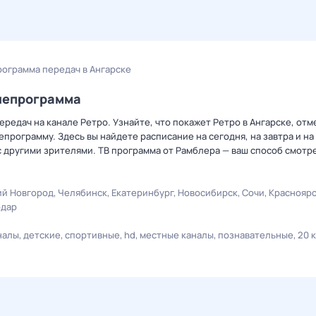
рограмма передач в Ангарске
елепрограмма
редач на канале Ретро. Узнайте, что покажет Ретро в Ангарске, отм
рограмму. Здесь вы найдете расписание на сегодня, на завтра и на
 другими зрителями. ТВ программа от Рамблера — ваш способ смотр
й Новгород
Челябинск
Екатеринбург
Новосибирск
Сочи
Краснояр
одар
налы
детские
спортивные
hd
местные каналы
познавательные
20 