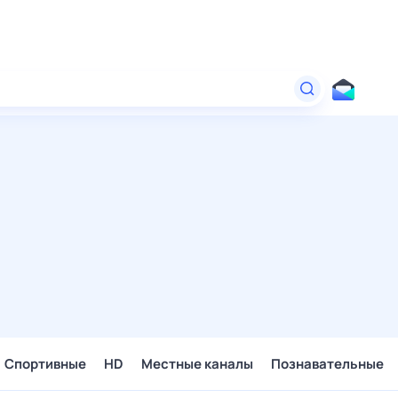
Спортивные
HD
Местные каналы
Познавательные