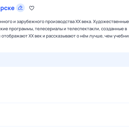
арске
ного и зарубежного производства XX века. Художественные
кие программы, телесериалы и телеспектакли, созданные в
 отображают XX век и рассказывают о нём лучше, чем учебни
30 июл,
чт
31 июл,
пт
1 авг,
сб
2 авг,
вс
3 авг,
пн
4 а