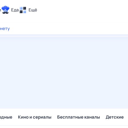
и
Еда
Ещё
Почта
рнету
ия и отдых
Поиск
Погода
ТВ-программа
и и тренды
 ситуации
 вместе
Помощь
одные
Кино и сериалы
Бесплатные каналы
Детские