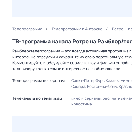
Телепрограмма
Телепрограмма в Ангарске
Ретро — п
ТВ-программа канала Ретро на Рамблер/т
Рамблер/телепрограмма — это всегда актуальная программа пе
интересные передачи и сохраните их свою персональную телеп
Комментируйте и обсуждайте сериалы, шоу и фильмы онлайн с
телевизору только самое интересное на любых каналах.
Телепрограмма по городам:
Санкт-Петербург
Казань
Нижни
Самара
Ростов-на-Дону
Красн
Телеканалы по тематикам:
кино и сериалы
бесплатные ка
новостные