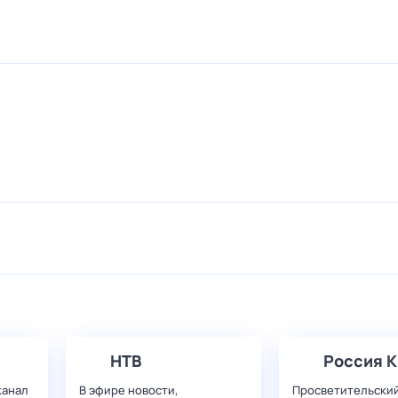
НТВ
Россия К
канал
В эфире новости,
Просветительский