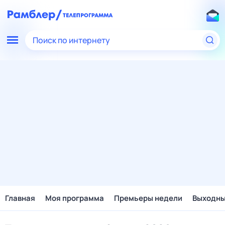
Поиск по интернету
Главная
Моя программа
Премьеры недели
Выходн