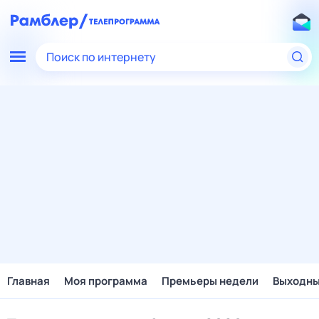
Поиск по интернету
Главная
Моя программа
Премьеры недели
Выходн