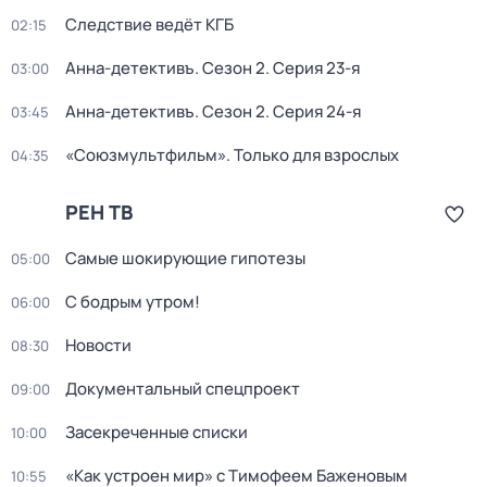
Следствие ведёт КГБ
02:15
Анна-детективъ
. Сезон 2
. Серия 23-я
03:00
Анна-детективъ
. Сезон 2
. Серия 24-я
03:45
«Союзмультфильм». Только для взрослых
04:35
РЕН ТВ
Самые шoкиpующие гипотезы
05:00
С бодрым утром!
06:00
Новости
08:30
Документальный спецпроект
09:00
Зacекрeченные cписки
10:00
«Как устроен мир» с Тимофеем Баженовым
10:55