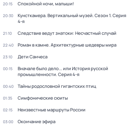
Спокойной ночи, малыши!
20:15
Кунсткамера. Вертикальный музей
. Сезон 1
. Серия
20:30
4-я
Следствие ведут знатоки: Несчастный случай
21:10
Роман в камне. Архитектурные шедевры мира
22:40
Дети Санчеса
23:10
Вначале было дело... или История русской
00:15
промышленности
. Серия 4-я
Тайны родословной гигантских птиц
00:40
Симфонические сюиты
01:35
Неизвестные маршруты России
02:15
Окончание эфира
03:00