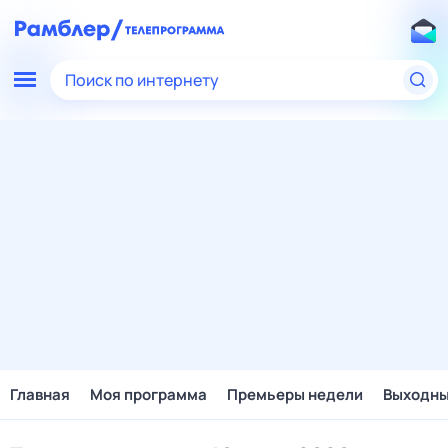
Поиск по интернету
Главная
Моя программа
Премьеры недели
Выходн