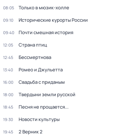
Только в мюзик-холле
08:05
Исторические курорты России
09:10
Почти смешная история
09:40
Страна птиц
12:05
Бессмертнова
12:45
Ромео и Джульетта
13:40
Свадьба с приданым
16:00
Твердыни земли русской
18:00
Песня не прощается...
18:45
Новости культуры
19:30
2 Верник 2
19:45