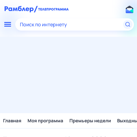
Поиск по интернету
Главная
Моя программа
Премьеры недели
Выходн