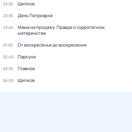
Щипков
23:25
Дeнь Патриаpха
23:35
Мама на продажу. Правда о сyрpогатном
23:45
материнстве
От воскресенья до воскресения
01:00
Парсуна
02:40
Главное
03:30
Щипков
04:50