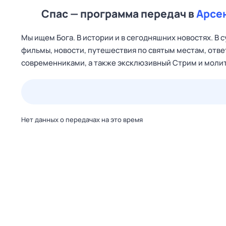
Спас — программа передач в
Арсе
Мы ищем Бога. В истории и в сегодняшних новостях. В 
фильмы, новости, путешествия по святым местам, отве
современниками, а также эксклюзивный Стрим и молит
25 июл,
сб
26 июл,
вс
27 июл,
пн
28 июл,
вт
Нет данных о передачах на это время