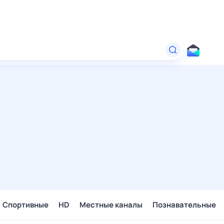
Спортивные
HD
Местные каналы
Познавательные