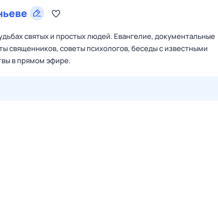
ньеве
судьбах святых и простых людей. Евангелие, документальные
ты священников, советы психологов, беседы с известными
вы в прямом эфире.
29 июл,
ср
30 июл,
чт
31 июл,
пт
1 авг,
сб
2 авг,
вс