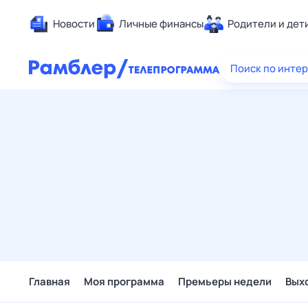
Новости
Личные финансы
Родители и дет
Здоровье
Поиск по инте
Развлечен
Дом и уют
Спорт
Карьера
Авто
Технологи
Жизненные
Сберегаем
Гороскопы
Главная
Моя программа
Премьеры недели
Вых