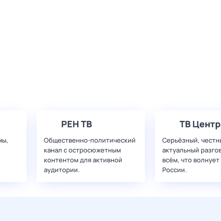
РЕН ТВ
ТВ Центр
мы,
Общественно-политический
Серьёзный, честн
канал с остросюжетным
актуальный разго
контентом для активной
всём, что волнует
аудитории.
России.