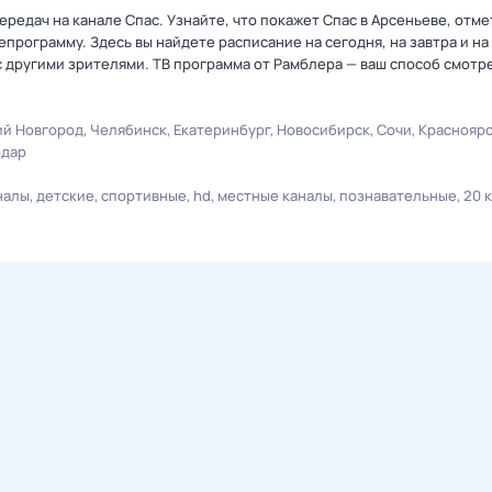
редач на канале Спас. Узнайте, что покажет Спас в Арсеньеве, отме
рограмму. Здесь вы найдете расписание на сегодня, на завтра и на
 другими зрителями. ТВ программа от Рамблера — ваш способ смотр
й Новгород
Челябинск
Екатеринбург
Новосибирск
Сочи
Краснояр
одар
налы
детские
спортивные
hd
местные каналы
познавательные
20 