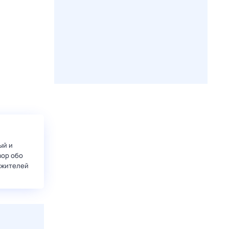
ый и
вор обо
 жителей