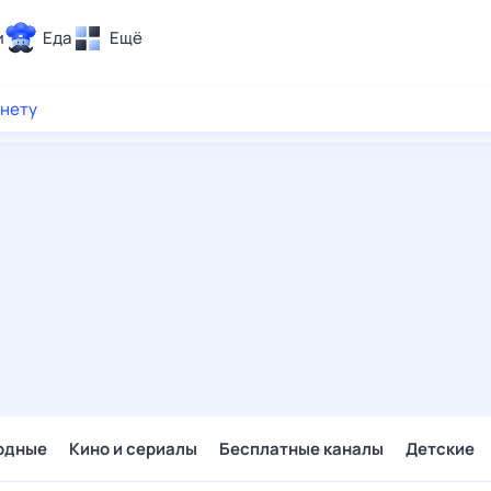
и
Еда
Ещё
Почта
рнету
ия и отдых
Поиск
Погода
ТВ-программа
и и тренды
 ситуации
 вместе
Помощь
одные
Кино и сериалы
Бесплатные каналы
Детские