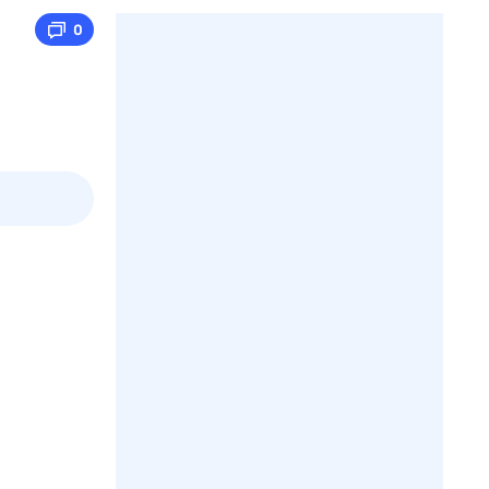
0
3 авг,
пн
4 авг,
вт
5 авг,
ср
6 авг,
чт
Вчера
Сегодня