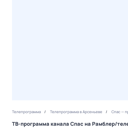
Телепрограмма
Телепрограмма в Арсеньеве
Спас — п
ТВ-программа канала Спас на Рамблер/те