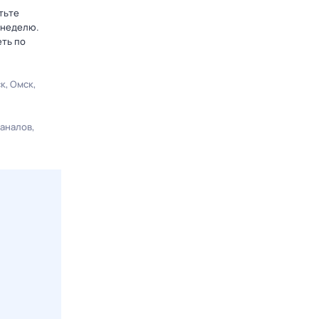
тьте
 неделю.
еть по
ск
Омск
каналов