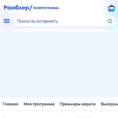
Поиск по интернету
Главная
Моя программа
Премьеры недели
Выходн