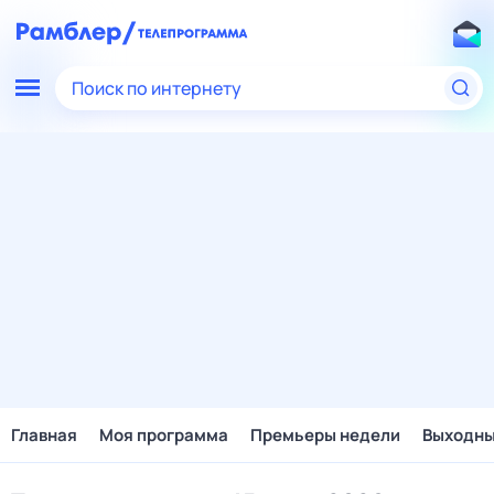
Поиск по интернету
Главная
Моя программа
Премьеры недели
Выходн